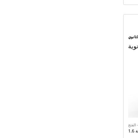
ثانوي
 الفتح
نية