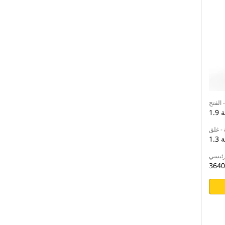
 الفتح
نية
 - غلق
نية
رئيسي
3640