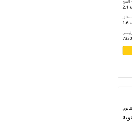
 الفتح
نية
 - غلق
نية
رئيسي
7330
ثانوي