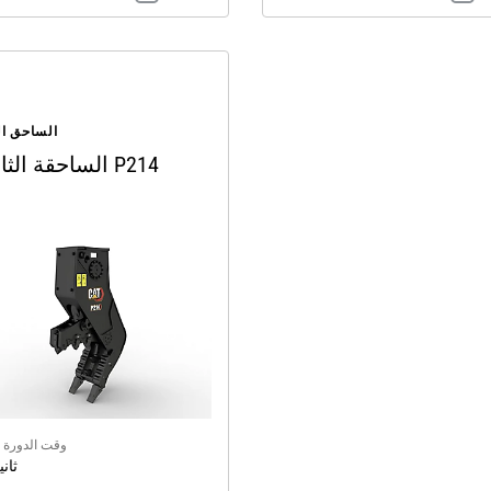
الساحق ال
الساحقة الثانوية P214
وقت الدورة -
1.6 ثا