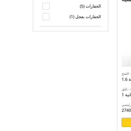
الحفارات (5)
الحفارات بعجل (1)
 الفتح
نية
 - غلق
ثانية
رئيسي
2740