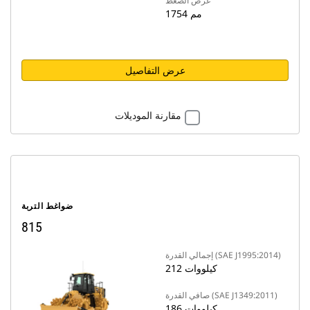
عرض الضغط
1754 مم
عرض التفاصيل
مقارنة الموديلات
ضواغط التربة
815
إجمالي القدرة (SAE J1995:2014)
212 كيلووات
صافي القدرة (SAE J1349:2011)
186 كيلووات