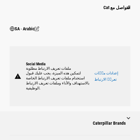
التواصل مع Cat
SA ‧ Arabic
Social Media
ملفات تعريف الارتباط مطلوبة
إعدادات ملٝات
لتمكين هذه الميزة، يجب عليك قبول
warning
استخدام ملفات تعريف الارتباط الخاصة
تعريٝ الارتباط
بالاستهداف والأداء وملفات تعريف الارتباط
الوظيفية.
Caterpillar Brands