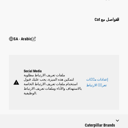
التواصل مع Cat
SA ‧ Arabic
Social Media
ملفات تعريف الارتباط مطلوبة
إعدادات ملٝات
لتمكين هذه الميزة، يجب عليك قبول
warning
استخدام ملفات تعريف الارتباط الخاصة
تعريٝ الارتباط
بالاستهداف والأداء وملفات تعريف الارتباط
الوظيفية.
Caterpillar Brands