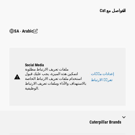
التواصل مع Cat
SA ‧ Arabic
Social Media
ملفات تعريف الارتباط مطلوبة
إعدادات ملٝات
لتمكين هذه الميزة، يجب عليك قبول
warning
استخدام ملفات تعريف الارتباط الخاصة
تعريٝ الارتباط
بالاستهداف والأداء وملفات تعريف الارتباط
الوظيفية.
Caterpillar Brands