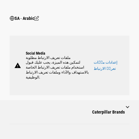
SA ‧ Arabic
Social Media
ملفات تعريف الارتباط مطلوبة
إعدادات ملٝات
لتمكين هذه الميزة، يجب عليك قبول
warning
استخدام ملفات تعريف الارتباط الخاصة
تعريٝ الارتباط
بالاستهداف والأداء وملفات تعريف الارتباط
الوظيفية.
Caterpillar Brands