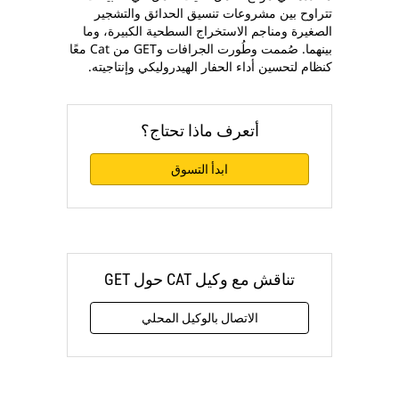
تتراوح بين مشروعات تنسيق الحدائق والتشجير
الصغيرة ومناجم الاستخراج السطحية الكبيرة، وما
بينهما. صُممت وطُورت الجرافات وGET من Cat معًا
كنظام لتحسين أداء الحفار الهيدروليكي وإنتاجيته.
أتعرف ماذا تحتاج؟
ابدأ التسوق
تناقش مع وكيل CAT حول GET
الاتصال بالوكيل المحلي