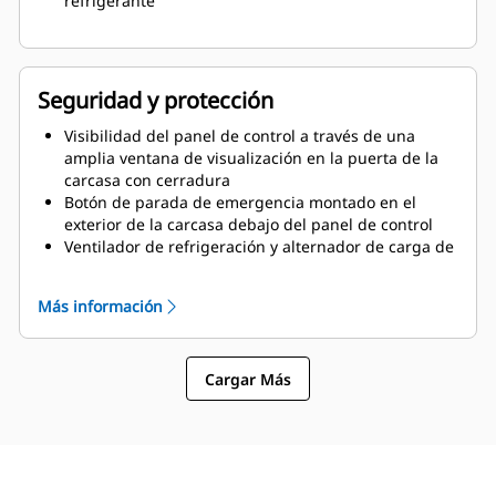
refrigerante
Seguridad y protección
Visibilidad del panel de control a través de una
amplia ventana de visualización en la puerta de la
carcasa con cerradura
Botón de parada de emergencia montado en el
exterior de la carcasa debajo del panel de control
Ventilador de refrigeración y alternador de carga de
la batería completamente protegidos
Al llenado de combustible y a la batería solo se
Más información
puede llegar a través de puertas de acceso con
cerradura
Sistema de silenciamiento de escape totalmente
Cargar Más
cerrado para garantizar la seguridad del operador