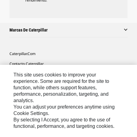
rendimiento.
Marcas De Caterpillar
Caterpillar.com
Contacto Caterpillar
Mis Preferencias De Marketing
This site uses cookies to improve your
experience. Some are required for the site to
Mapa Del Sitio
function, while others support features,
performance, personalization, targeting, and
Cookie Settings
analytics.
Aviso Legal
You can adjust your preferences anytime using
Cookie Settings.
Privacidad
By selecting I Accept, you agree to the use of
functional, performance, and targeting cookies.