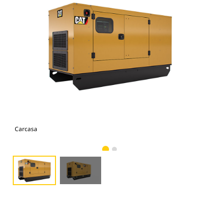
Carcasa
Car