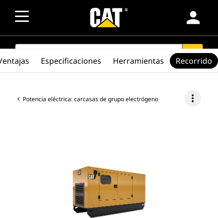
person
SEARCH
search
Ventajas
Especificaciones
Herramientas
Recorrido
more_vert
Potencia eléctrica: carcasas de grupo electrógeno