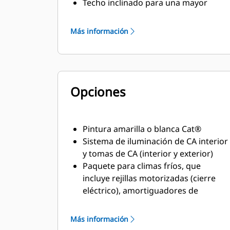
Techo inclinado para una mayor
protección frente a la lluvia
Sistema de escape/silenciador
Más información
montado en el interior para
aplicaciones críticas
Aisladores de vibraciones de resorte
75 dBA a 7 m
Opciones
Pintura amarilla o blanca Cat®
Sistema de iluminación de CA interior
y tomas de CA (interior y exterior)
Paquete para climas fríos, que
incluye rejillas motorizadas (cierre
eléctrico), amortiguadores de
contratiraje y calentador de espacio
de la carcasa
Más información