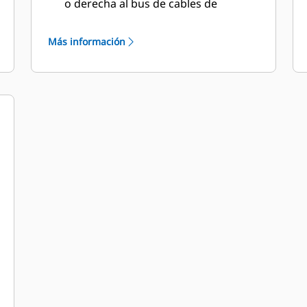
o derecha al bus de cables de
alimentación o al disyuntor
Puertas dobles a ambos lados
Más información
Drenajes de refrigerante y aceite
lubricante canalizados hacia el
exterior de la carcasa y válvulas de
drenaje con terminación