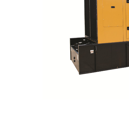
Carcasa Insonorizada C27 Y C32
Ven
Cambiar modelo