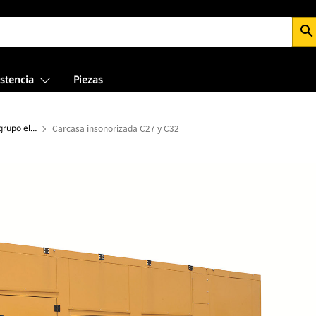
search
istencia
Piezas
Potencia eléctrica: carcasas de grupo electrógeno
Carcasa insonorizada C27 y C32