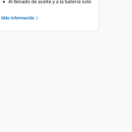
Al llenado de aceite y a la batería solo
se puede llegar a través de un acceso
con cerradura
Más información
Botón de parada de emergencia
montado en el exterior
Diseñada con un dispositivo de
elevación de la barra esparcidora
para garantizar una mayor
seguridad