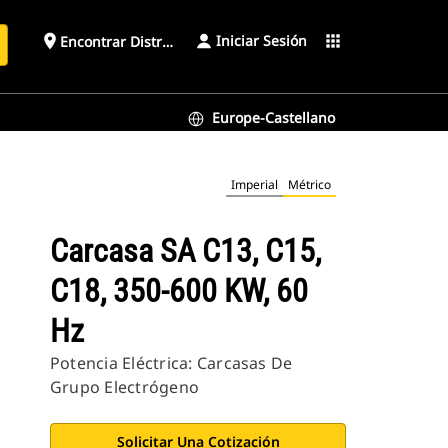
Iniciar Sesión
place
apps
Encontrar Distribuidor
Europe-Castellano
Imperial
Métrico
Carcasa SA C13, C15,
C18, 350-600 KW, 60
Hz
Potencia Eléctrica: Carcasas De
Grupo Electrógeno
Solicitar Una Cotización