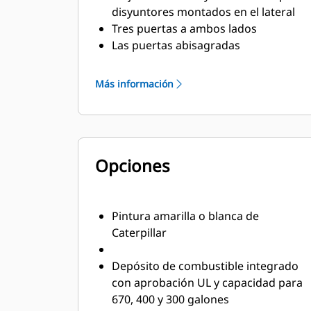
disyuntores montados en el lateral
Tres puertas a ambos lados
Las puertas abisagradas
verticalmente permiten una rotación
con una apertura de 180° y una
Más información
retención con soportes
Drenajes de refrigerante y aceite
lubricante canalizados hacia el
exterior de la base de la carcasa
Opciones
Tapa de llenado del radiador
Pintura amarilla o blanca de
Caterpillar
Depósito de combustible integrado
con aprobación UL y capacidad para
670, 400 y 300 galones