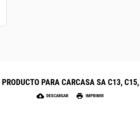
 PRODUCTO PARA CARCASA SA C13, C15, C
cloud_download
print
DESCARGAR
IMPRIMIR