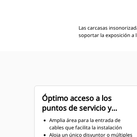
Carcasa SA C13, C15, C18, 350-600 KW, 60 Hz
Ven
Cambiar modelo
Las carcasas insonorizad
soportar la exposición a 
Óptimo acceso a los
puntos de servicio y
mantenimiento
Amplia área para la entrada de
cables que facilita la instalación
Aloja un único disyuntor o múltiples