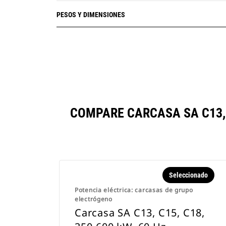
La certificación IBC requiere que un
PESOS Y DIMENSIONES
ingeniero profesional revise y
apruebe el sistema de anclaje
utilizado
Paquete de iluminación de CA/CC
COMPARE CARCASA SA C13, 
Seleccionado
Potencia eléctrica: carcasas de grupo
electrógeno
Carcasa SA C13, C15, C18,