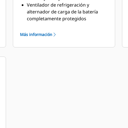
Ventilador de refrigeración y
alternador de carga de la batería
completamente protegidos
Al llenado de combustible, al llenado
de aceite y a la batería solo se puede
Más información
llegar a través de un acceso con
cerradura
Botón de parada de emergencia
montado en el exterior
Diseñada con un dispositivo de
elevación de la barra esparcidora
para garantizar una mayor
seguridad
El área de tubos pasacables cuenta
con una protección antirroedores