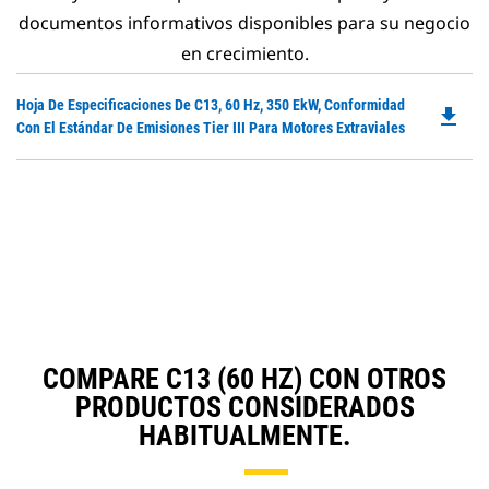
documentos informativos disponibles para su negocio
en crecimiento.
Do
Hoja De Especificaciones De C13, 60 Hz, 350 EkW, Conformidad
file_download
P
Con El Estándar De Emisiones Tier III Para Motores Extraviales
O
in
a
N
Ta
COMPARE C13 (60 HZ) CON OTROS
PRODUCTOS CONSIDERADOS
HABITUALMENTE.