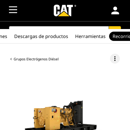
person
SEARCH
search
ones
Descargas de productos
Herramientas
Recorri
more_vert
Grupos Electrógenos Diésel