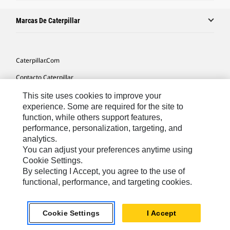
Marcas De Caterpillar
Caterpillar.com
Contacto Caterpillar
Mis Preferencias De Marketing
This site uses cookies to improve your
experience. Some are required for the site to
Mapa Del Sitio
function, while others support features,
performance, personalization, targeting, and
Cookie Settings
analytics.
Aviso Legal
You can adjust your preferences anytime using
Cookie Settings.
Privacidad
By selecting I Accept, you agree to the use of
functional, performance, and targeting cookies.
Europe-Spanish
© 2026 Caterpillar. Reservados todos los derechos
Cookie Settings
I Accept