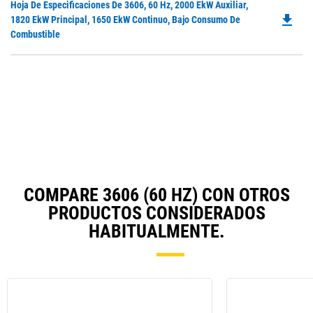
Do
Hoja De Especificaciones De 3606, 60 Hz, 2000 EkW Auxiliar,
in
file_download
P
1820 EkW Principal, 1650 EkW Continuo, Bajo Consumo De
a
O
Combustible
N
in
Ta
a
N
Ta
COMPARE 3606 (60 HZ) CON OTROS
PRODUCTOS CONSIDERADOS
HABITUALMENTE.