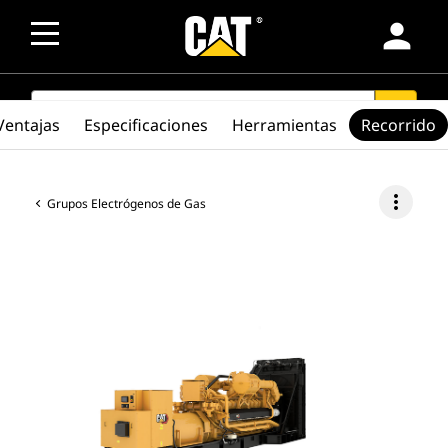
person
SEARCH
search
Ventajas
Especificaciones
Herramientas
Recorrido
more_vert
Grupos Electrógenos de Gas