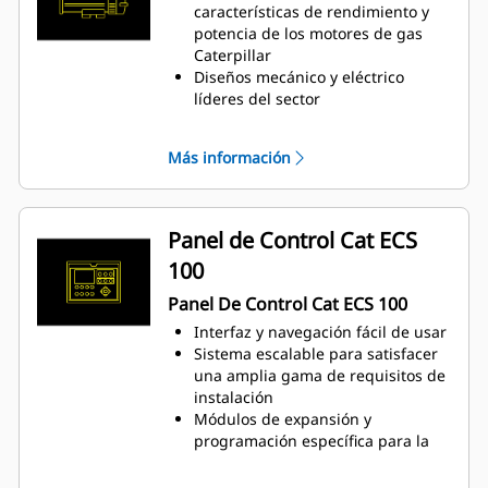
la relación de aire/combustible
características de rendimiento y
para reducir las emisiones y
potencia de los motores de gas
mejorar la eficiencia del motor
Caterpillar
Un modo de control electrónico
Diseños mecánico y eléctrico
gestiona todas las funciones del
líderes del sector
motor: encendido, regulación,
Alta eficiencia
control de la proporción
Más información
aire/combustible y protección del
motor
Panel de Control Cat ECS
100
Panel De Control Cat ECS 100
Interfaz y navegación fácil de usar
Sistema escalable para satisfacer
una amplia gama de requisitos de
instalación
Módulos de expansión y
programación específica para la
obra para satisfacer los requisitos
concretos de los clientes