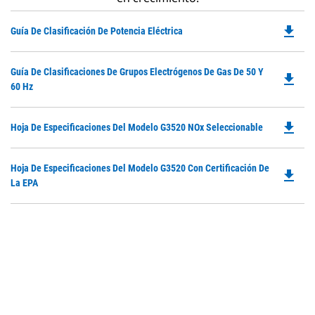
file_download
Do
Guía De Clasificación De Potencia Eléctrica
P
O
Do
Guía De Clasificaciones De Grupos Electrógenos De Gas De 50 Y
in
file_download
P
60 Hz
a
O
N
in
Ta
file_download
Do
Hoja De Especificaciones Del Modelo G3520 NOx Seleccionable
a
P
N
O
Ta
Do
Hoja De Especificaciones Del Modelo G3520 Con Certificación De
in
file_download
P
La EPA
a
O
N
in
Ta
a
N
Ta