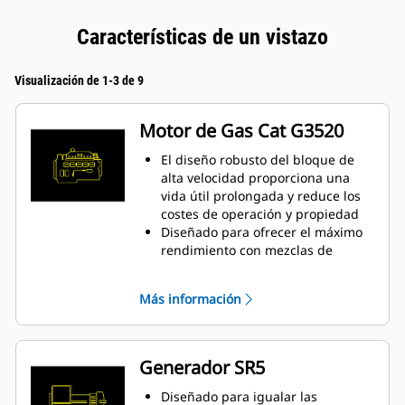
Características de un vistazo
Visualización de 1-3 de 9
Motor de Gas Cat G3520
El diseño robusto del bloque de
alta velocidad proporciona una
vida útil prolongada y reduce los
costes de operación y propiedad
Diseñado para ofrecer el máximo
rendimiento con mezclas de
hidrógeno y gas natural en
gasoductos de baja presión
Más información
Sistema de combustión de cámara
abierta simple que garantiza
fiabilidad y flexibilidad de
combustible
Generador SR5
Tecnología de vanguardia en el
sistema de encendido y control de
Diseñado para igualar las