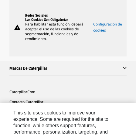
Redes Sociales
Las Cookies Son Obligatorias
Para habilitar esta función, deberá
Configuración de
warning
aceptar el uso de las cookies de
cookies
segmentación, funcionales y de
rendimiento.
Marcas De Caterpillar
Caterpillar.com
Contacto Caterpillar
Mis Preferencias De Marketing
This site uses cookies to improve your
experience. Some are required for the site to
Mapa Del Sitio
function, while others support features,
performance, personalization, targeting, and
Cookie Settings