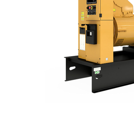
C15 | DE500E0
Ven