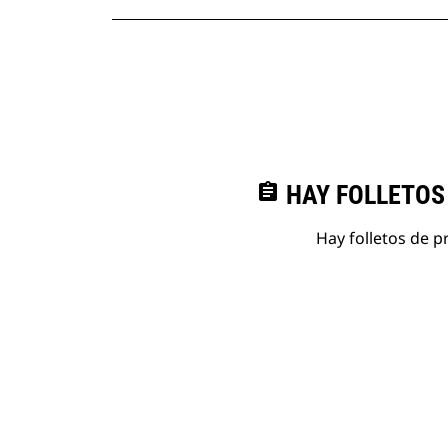
assignment
HAY FOLLETOS
Hay folletos de p