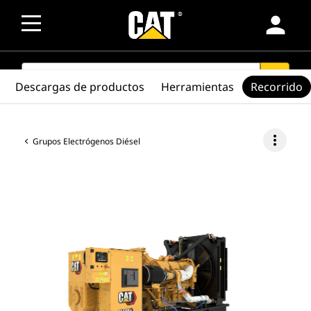
person
SEARCH
search
Descargas de productos
Herramientas
Recorrido
more_vert
Grupos Electrógenos Diésel