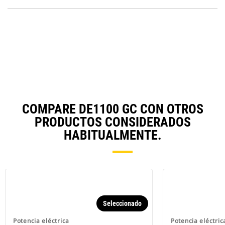
O
N
in
Ta
a
N
Ta
COMPARE DE1100 GC CON OTROS
PRODUCTOS CONSIDERADOS
HABITUALMENTE.
Seleccionado
Potencia eléctrica
Potencia eléctric