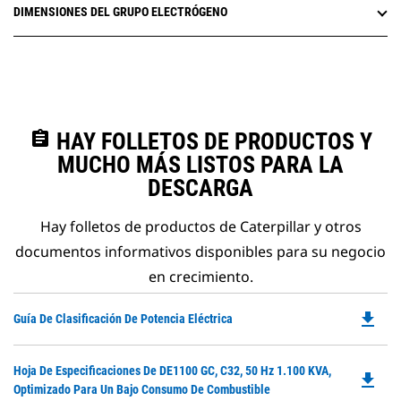
DIMENSIONES DEL GRUPO ELECTRÓGENO
assignment
HAY FOLLETOS DE PRODUCTOS Y
MUCHO MÁS LISTOS PARA LA
DESCARGA
Hay folletos de productos de Caterpillar y otros
documentos informativos disponibles para su negocio
en crecimiento.
file_download
Do
Guía De Clasificación De Potencia Eléctrica
P
O
Do
Hoja De Especificaciones De DE1100 GC, C32, 50 Hz 1.100 KVA,
in
file_download
P
Optimizado Para Un Bajo Consumo De Combustible
a