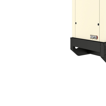
XQP20 Stage V De La UE
Ven
Cambiar modelo