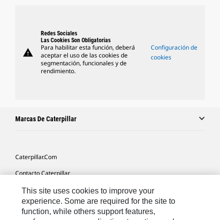
Redes Sociales
Las Cookies Son Obligatorias
Para habilitar esta función, deberá
Configuración de
warning
aceptar el uso de las cookies de
cookies
segmentación, funcionales y de
rendimiento.
Marcas De Caterpillar
Caterpillar.com
Contacto Caterpillar
Mis Preferencias De Marketing
This site uses cookies to improve your
experience. Some are required for the site to
Mapa Del Sitio
function, while others support features,