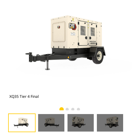
XQ35 Tier 4 Final
XQ3