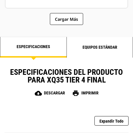
Cargar Más
ESPECIFICACIONES
EQUIPOS ESTÁNDAR
ESPECIFICACIONES DEL PRODUCTO
PARA XQ35 TIER 4 FINAL
cloud_download
print
DESCARGAR
IMPRIMIR
Expandir Todo