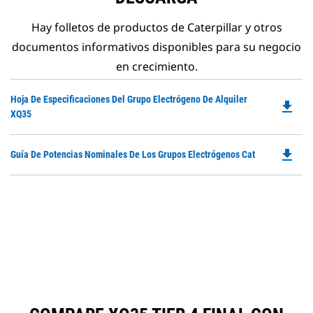
Hay folletos de productos de Caterpillar y otros
documentos informativos disponibles para su negocio
en crecimiento.
Do
Hoja De Especificaciones Del Grupo Electrógeno De Alquiler
file_download
P
XQ35
O
in
file_download
Do
Guía De Potencias Nominales De Los Grupos Electrógenos Cat
a
P
N
O
Ta
in
a
N
Ta