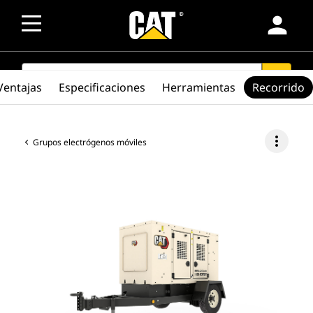
person
SEARCH
search
Ventajas
Especificaciones
Herramientas
Recorrido
more_vert
Grupos electrógenos móviles