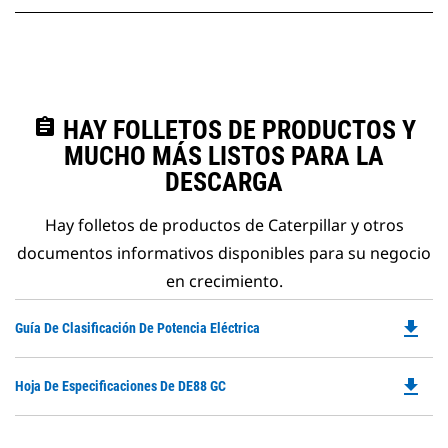
assignment
HAY FOLLETOS DE PRODUCTOS Y
MUCHO MÁS LISTOS PARA LA
DESCARGA
Hay folletos de productos de Caterpillar y otros
documentos informativos disponibles para su negocio
en crecimiento.
file_download
Do
Guía De Clasificación De Potencia Eléctrica
P
O
file_download
Do
Hoja De Especificaciones De DE88 GC
in
P
a
O
N