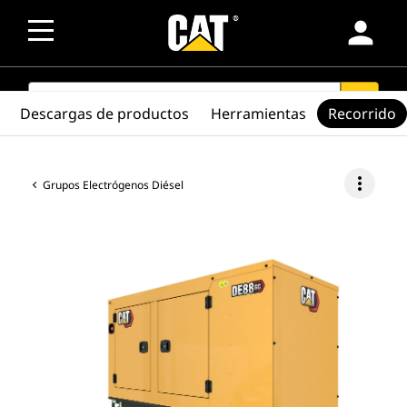
person
SEARCH
search
Descargas de productos
Herramientas
Recorrido
more_vert
Grupos Electrógenos Diésel