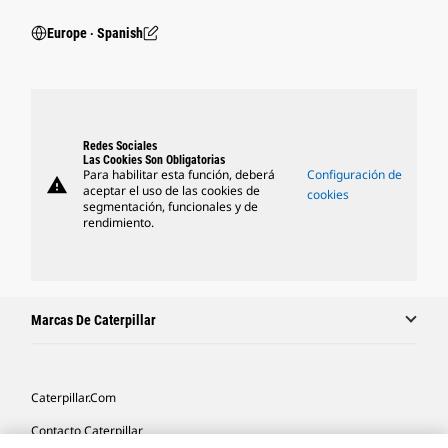
Europe ‧ Spanish
Redes Sociales
Las Cookies Son Obligatorias
Para habilitar esta función, deberá
Configuración de
warning
aceptar el uso de las cookies de
cookies
segmentación, funcionales y de
rendimiento.
Marcas De Caterpillar
Caterpillar.com
Contacto Caterpillar