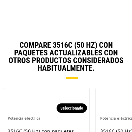
N
Ta
COMPARE 3516C (50 HZ) CON
PAQUETES ACTUALIZABLES CON
OTROS PRODUCTOS CONSIDERADOS
HABITUALMENTE.
Seleccionado
Potencia eléctrica
Potencia eléctric
3516C (50 Hz) con paquetes
3516C (50 Hz