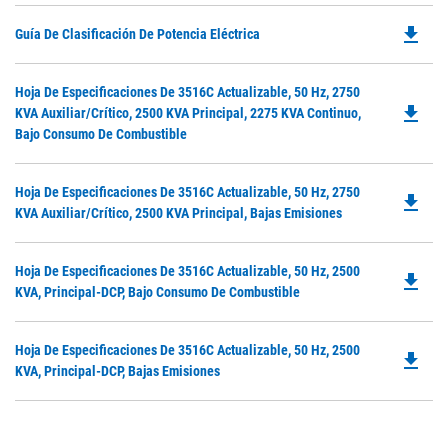
file_download
Do
Guía De Clasificación De Potencia Eléctrica
P
O
Do
Hoja De Especificaciones De 3516C Actualizable, 50 Hz, 2750
in
file_download
P
KVA Auxiliar/crítico, 2500 KVA Principal, 2275 KVA Continuo,
a
O
Bajo Consumo De Combustible
N
in
Ta
a
Do
Hoja De Especificaciones De 3516C Actualizable, 50 Hz, 2750
N
file_download
P
KVA Auxiliar/crítico, 2500 KVA Principal, Bajas Emisiones
Ta
O
in
Do
Hoja De Especificaciones De 3516C Actualizable, 50 Hz, 2500
a
file_download
P
KVA, Principal-DCP, Bajo Consumo De Combustible
N
O
Ta
in
Do
Hoja De Especificaciones De 3516C Actualizable, 50 Hz, 2500
a
file_download
P
KVA, Principal-DCP, Bajas Emisiones
N
O
Ta
in
a