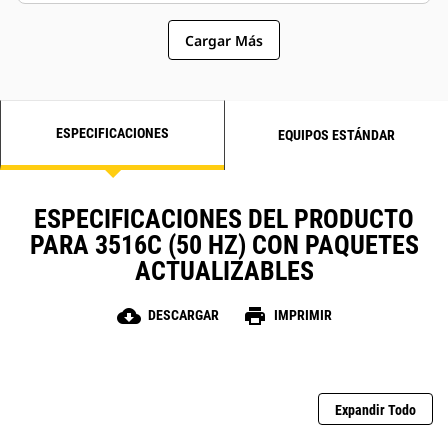
Cargar Más
ESPECIFICACIONES
EQUIPOS ESTÁNDAR
ESPECIFICACIONES DEL PRODUCTO
PARA 3516C (50 HZ) CON PAQUETES
ACTUALIZABLES
cloud_download
print
DESCARGAR
IMPRIMIR
Expandir Todo