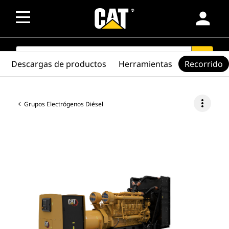
person
SEARCH
search
Descargas de productos
Herramientas
Recorrido
more_vert
Grupos Electrógenos Diésel