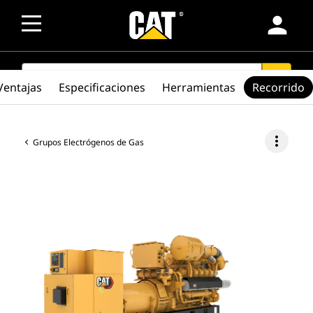
person
SEARCH
search
Ventajas
Especificaciones
Herramientas
Recorrido
more_vert
Grupos Electrógenos de Gas