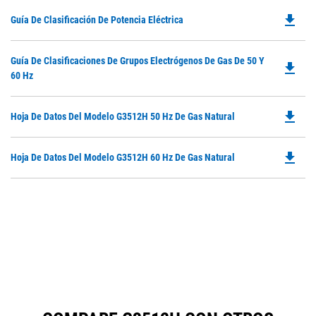
file_download
Do
Guía De Clasificación De Potencia Eléctrica
P
O
Do
Guía De Clasificaciones De Grupos Electrógenos De Gas De 50 Y
in
file_download
P
60 Hz
a
O
N
in
Ta
file_download
Do
Hoja De Datos Del Modelo G3512H 50 Hz De Gas Natural
a
P
N
O
Ta
file_download
Do
Hoja De Datos Del Modelo G3512H 60 Hz De Gas Natural
in
P
a
O
N
in
Ta
a
N
Ta