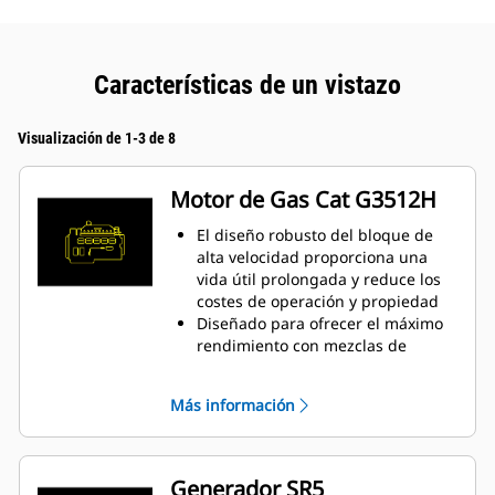
Características de un vistazo
Visualización de 1-3 de 8
Motor de Gas Cat G3512H
El diseño robusto del bloque de
alta velocidad proporciona una
vida útil prolongada y reduce los
costes de operación y propiedad
Diseñado para ofrecer el máximo
rendimiento con mezclas de
hidrógeno y gas natural en
gasoductos de baja presión
Más información
Sistema de combustión de cámara
abierta simple que garantiza
fiabilidad y flexibilidad de
combustible
Generador SR5