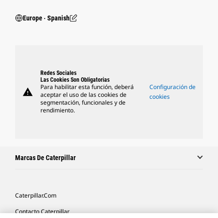
Europe ‧ Spanish
Redes Sociales
Las Cookies Son Obligatorias
Para habilitar esta función, deberá
Configuración de
warning
aceptar el uso de las cookies de
cookies
segmentación, funcionales y de
rendimiento.
Marcas De Caterpillar
Caterpillar.com
Contacto Caterpillar