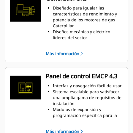
Tecnología de vanguardia en el
sistema de encendido y control de
Diseñado para igualar las
la relación de aire/combustible
características de rendimiento y
para reducir las emisiones y
potencia de los motores de gas
mejorar la eficiencia del motor
Caterpillar
Un modo de control electrónico
Diseños mecánico y eléctrico
gestiona todas las funciones del
líderes del sector
motor: encendido, regulación,
Alta eficiencia
control de la proporción
Más información
aire/combustible y protección del
motor
Panel de control EMCP 4.3
Interfaz y navegación fácil de usar
Sistema escalable para satisfacer
una amplia gama de requisitos de
instalación
Módulos de expansión y
programación específica para la
obra para satisfacer los requisitos
concretos de los clientes
Más información