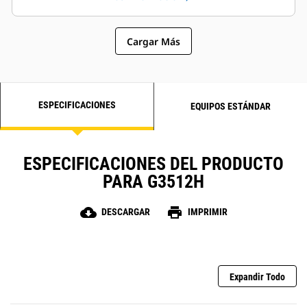
Cargar Más
ESPECIFICACIONES
EQUIPOS ESTÁNDAR
ESPECIFICACIONES DEL PRODUCTO
PARA G3512H
cloud_download
print
DESCARGAR
IMPRIMIR
Expandir Todo