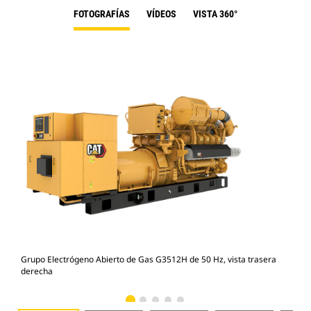
FOTOGRAFÍAS
VÍDEOS
VISTA 360°
Grupo Electrógeno Abierto de Gas G3512H de 50 Hz, vista trasera
Gru
derecha
izq