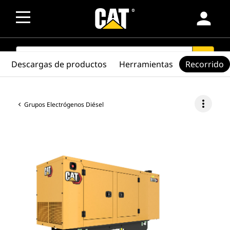
person
SEARCH
search
Descargas de productos
Herramientas
Recorrido
more_vert
Grupos Electrógenos Diésel