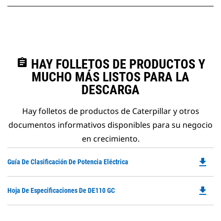
assignment
HAY FOLLETOS DE PRODUCTOS Y
MUCHO MÁS LISTOS PARA LA
DESCARGA
Hay folletos de productos de Caterpillar y otros
documentos informativos disponibles para su negocio
en crecimiento.
file_download
Do
Guía De Clasificación De Potencia Eléctrica
P
O
file_download
Do
Hoja De Especificaciones De DE110 GC
in
P
a
O
N