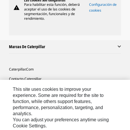
Las Cookies Son Obligatorias
Para habilitar esta función, deberá
Configuración de
warning
aceptar el uso de las cookies de
cookies
segmentación, funcionales y de
rendimiento.
Marcas De Caterpillar
Caterpillar.com
Contacto Caterpillar
Mis Preferencias De Marketing
This site uses cookies to improve your
experience. Some are required for the site to
Mapa Del Sitio
function, while others support features,
performance, personalization, targeting, and
Cookie Settings
analytics.
Aviso Legal
You can adjust your preferences anytime using
Cookie Settings.
Privacidad