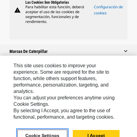
Las Cookies Son Obligatorias
Para habilitar esta función, deberá
Configuración de
warning
aceptar el uso de las cookies de
cookies
segmentación, funcionales y de
rendimiento.
Marcas De Caterpillar
This site uses cookies to improve your
experience. Some are required for the site to
Caterpillar.com
function, while others support features,
performance, personalization, targeting, and
Contacto Caterpillar
analytics.
Mis Preferencias De Marketing
You can adjust your preferences anytime using
Cookie Settings.
Mapa Del Sitio
By selecting I Accept, you agree to the use of
Cookie Settings
functional, performance, and targeting cookies.
Aviso Legal
Cookie Settings
I Accept
Privacidad