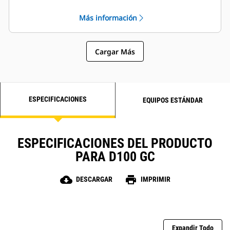
características de rendimiento y
potencia de los motores diésel Cat
Más información
Robusto aislamiento de clase H
Cargar Más
ESPECIFICACIONES
EQUIPOS ESTÁNDAR
ESPECIFICACIONES DEL PRODUCTO
PARA D100 GC
cloud_download
print
DESCARGAR
IMPRIMIR
Expandir Todo