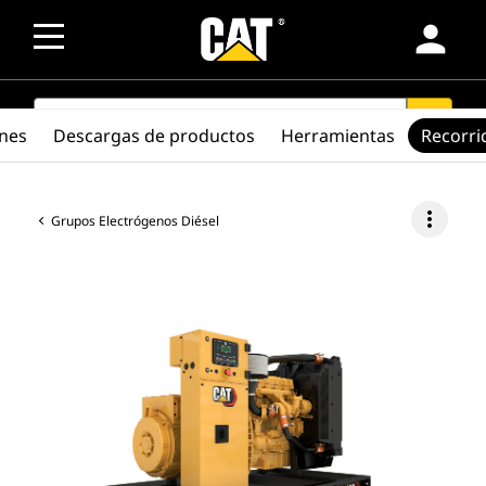
person
SEARCH
search
ones
Descargas de productos
Herramientas
Recorri
more_vert
Grupos Electrógenos Diésel