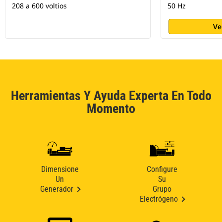
208 a 600 voltios
50 Hz
Ve
Herramientas Y Ayuda Experta En Todo
Momento
Dimensione
Configure
Un
Su
Generador
Grupo
Electrógeno