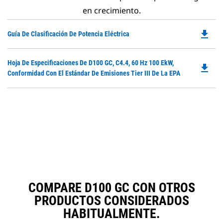
en crecimiento.
file_download
Do
Guía De Clasificación De Potencia Eléctrica
P
O
Do
Hoja De Especificaciones De D100 GC, C4.4, 60 Hz 100 EkW,
in
file_download
P
Conformidad Con El Estándar De Emisiones Tier III De La EPA
a
O
N
in
Ta
a
N
Ta
COMPARE D100 GC CON OTROS
PRODUCTOS CONSIDERADOS
HABITUALMENTE.