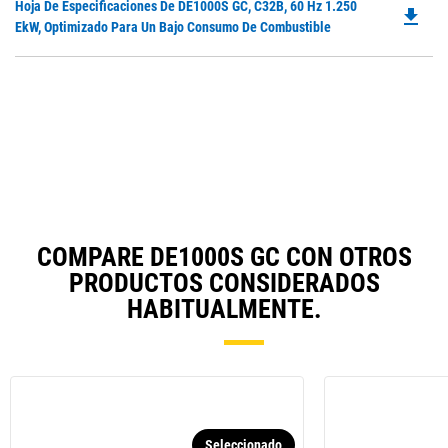
Do
Hoja De Especificaciones De DE1000S GC, C32B, 60 Hz 1.250
in
file_download
P
EkW, Optimizado Para Un Bajo Consumo De Combustible
a
O
N
in
Ta
a
N
Ta
COMPARE DE1000S GC CON OTROS
PRODUCTOS CONSIDERADOS
HABITUALMENTE.
Seleccionado