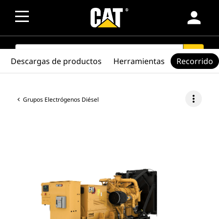
person
SEARCH
search
Descargas de productos
Herramientas
Recorrido
more_vert
Grupos Electrógenos Diésel