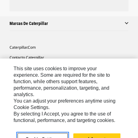
Marcas De Caterpillar
Caterpillar.com
Contacto Caterpillar
Mis Preferencias De Marketing
This site uses cookies to improve your
experience. Some are required for the site to
Mapa Del Sitio
function, while others support features,
performance, personalization, targeting, and
Cookie Settings
analytics.
Aviso Legal
You can adjust your preferences anytime using
Cookie Settings.
Privacidad
By selecting I Accept, you agree to the use of
functional, performance, and targeting cookies.
Europe-Spanish
© 2026 Caterpillar. Reservados todos los derechos