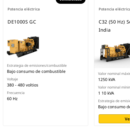
Potencia eléctrica
Potencia eléctric
DE1000S GC
C32 (50 Hz) 
India
Estrategia de emisiones/combustible
Bajo consumo de combustible
Valor nominal máx
Voltaje
1250 kVA
380 - 480 voltios
Valor nominal míni
Frecuencia
1 10 kVA
60 Hz
Estrategia de emis
Bajo consumo d
Ve