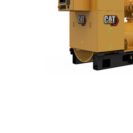
3512 (60 Hz)
Ven