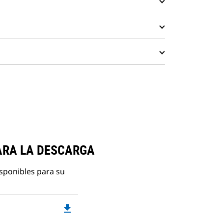
ARA LA DESCARGA
isponibles para su
file_download
Downloadable
PDF