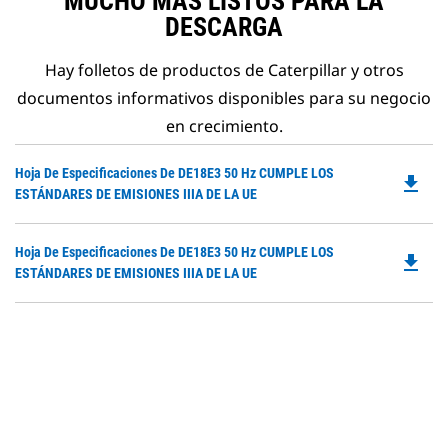
MUCHO MÁS LISTOS PARA LA
DESCARGA
Hay folletos de productos de Caterpillar y otros
documentos informativos disponibles para su negocio
en crecimiento.
Do
Hoja De Especificaciones De DE18E3 50 Hz CUMPLE LOS
file_download
P
ESTÁNDARES DE EMISIONES IIIA DE LA UE
O
in
Do
Hoja De Especificaciones De DE18E3 50 Hz CUMPLE LOS
a
file_download
P
ESTÁNDARES DE EMISIONES IIIA DE LA UE
N
O
Ta
in
a
N
Ta