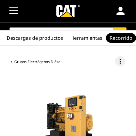
person
SEARCH
search
Descargas de productos
Herramientas
Recorrido
more_vert
Grupos Electrógenos Diésel