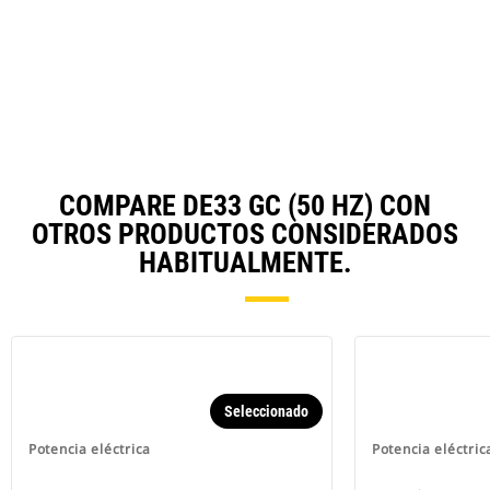
N
in
Ta
a
N
Ta
COMPARE DE33 GC (50 HZ) CON
OTROS PRODUCTOS CONSIDERADOS
HABITUALMENTE.
Seleccionado
Potencia eléctrica
Potencia eléctric