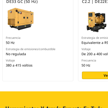
DE33 GC (50 Hz)
C2.2 | DE22E
Frecuencia
Estrategia de emis
50 Hz
Equivalente a R
Estrategia de emisiones/combustible
Voltaje
No regulada
De 200 a 400 vol
Voltaje
Frecuencia
380 a 415 voltios
50 Hz
Ve