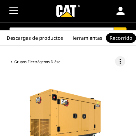
person
SEARCH
search
Descargas de productos
Herramientas
Recorrido
more_vert
Grupos Electrógenos Diésel