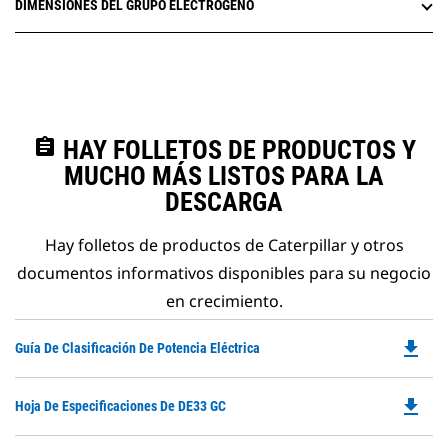
DIMENSIONES DEL GRUPO ELECTRÓGENO
assignment
HAY FOLLETOS DE PRODUCTOS Y
MUCHO MÁS LISTOS PARA LA
DESCARGA
Hay folletos de productos de Caterpillar y otros
documentos informativos disponibles para su negocio
en crecimiento.
file_download
Do
Guía De Clasificación De Potencia Eléctrica
P
O
file_download
Do
Hoja De Especificaciones De DE33 GC
in
P
a
O