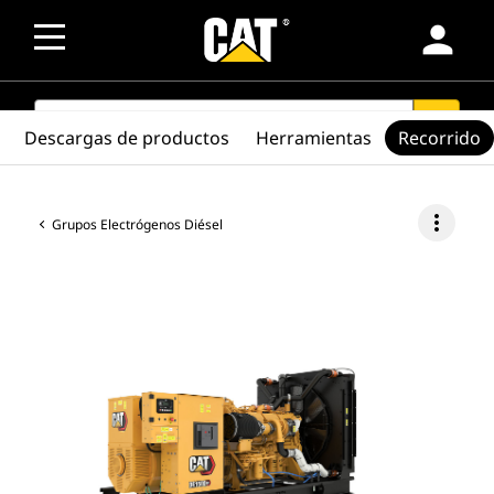
person
SEARCH
search
Descargas de productos
Herramientas
Recorrido
more_vert
Grupos Electrógenos Diésel