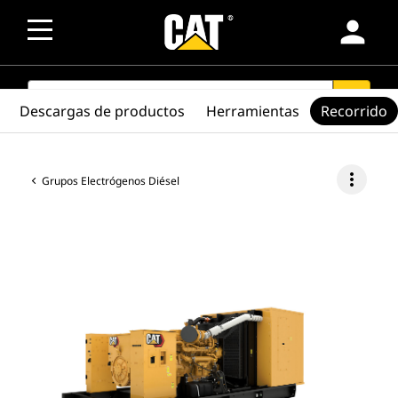
person
SEARCH
search
Descargas de productos
Herramientas
Recorrido
more_vert
Grupos Electrógenos Diésel