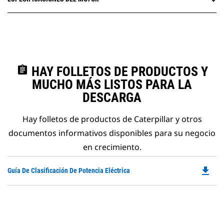
assignment
HAY FOLLETOS DE PRODUCTOS Y
MUCHO MÁS LISTOS PARA LA
DESCARGA
Hay folletos de productos de Caterpillar y otros
documentos informativos disponibles para su negocio
en crecimiento.
file_download
Do
Guía De Clasificación De Potencia Eléctrica
P
O
in
a
N