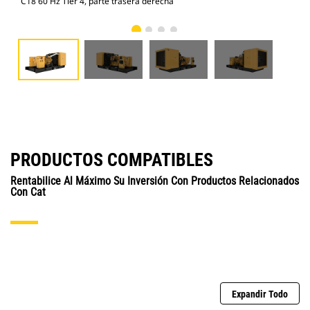
C18 60 Hz Tier 4, parte trasera derecha
C18
PRODUCTOS COMPATIBLES
Rentabilice Al Máximo Su Inversión Con Productos Relacionados
Con Cat
Expandir Todo