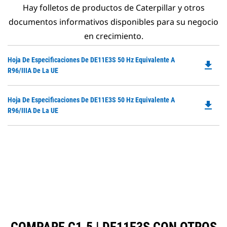
Hay folletos de productos de Caterpillar y otros
documentos informativos disponibles para su negocio
en crecimiento.
Do
Hoja De Especificaciones De DE11E3S 50 Hz Equivalente A
file_download
P
R96/IIIA De La UE
O
in
Do
Hoja De Especificaciones De DE11E3S 50 Hz Equivalente A
a
file_download
P
R96/IIIA De La UE
N
O
Ta
in
a
N
Ta