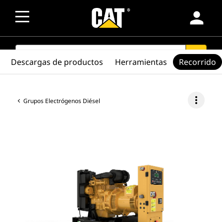
person
SEARCH
search
Descargas de productos
Herramientas
Recorrido
more_vert
Grupos Electrógenos Diésel