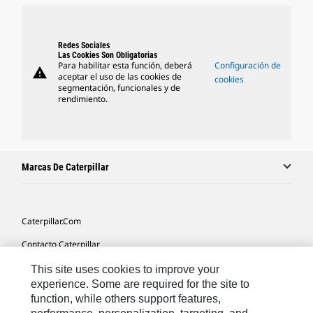
Redes Sociales
Las Cookies Son Obligatorias
Para habilitar esta función, deberá
Configuración de
warning
aceptar el uso de las cookies de
cookies
segmentación, funcionales y de
rendimiento.
Marcas De Caterpillar
Caterpillar.com
Contacto Caterpillar
Mis Preferencias De Marketing
This site uses cookies to improve your
experience. Some are required for the site to
Mapa Del Sitio
function, while others support features,