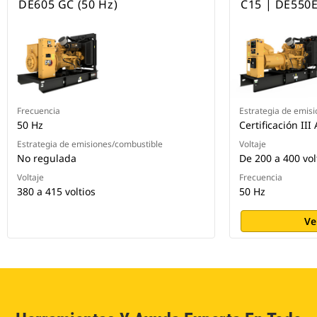
DE605 GC (50 Hz)
C15 | DE550
Frecuencia
Estrategia de emis
50 Hz
Certificación III
Estrategia de emisiones/combustible
Voltaje
No regulada
De 200 a 400 vol
Voltaje
Frecuencia
380 a 415 voltios
50 Hz
Ve