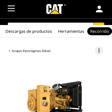
person
SEARCH
search
Descargas de productos
Herramientas
Recorrido
more_vert
Grupos Electrógenos Diésel