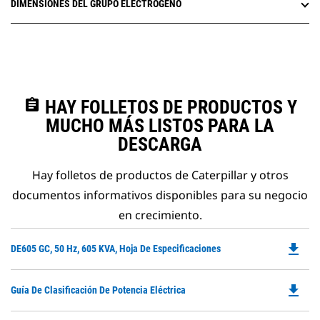
DIMENSIONES DEL GRUPO ELECTRÓGENO
assignment
HAY FOLLETOS DE PRODUCTOS Y
MUCHO MÁS LISTOS PARA LA
DESCARGA
Hay folletos de productos de Caterpillar y otros
documentos informativos disponibles para su negocio
en crecimiento.
file_download
Do
DE605 GC, 50 Hz, 605 KVA, Hoja De Especificaciones
P
O
file_download
Do
Guía De Clasificación De Potencia Eléctrica
in
P
a
O