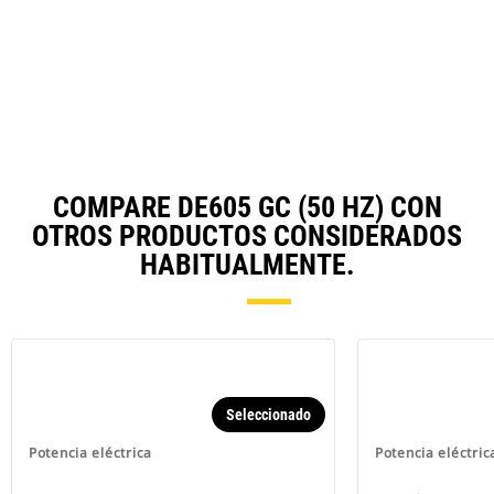
N
in
Ta
a
N
Ta
COMPARE DE605 GC (50 HZ) CON
OTROS PRODUCTOS CONSIDERADOS
HABITUALMENTE.
Seleccionado
Potencia eléctrica
Potencia eléctric