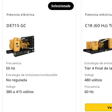
Seleccionado
Potencia eléctrica
Potencia eléctric
DE715 GC
C18 (60 Hz) T
Frecuencia
Estrategia de emis
50 Hz
Tier 4 Final de l
Estrategia de emisiones/combustible
Voltaje
No regulada
480 voltios
Voltaje
Frecuencia
380 a 415 voltios
60 Hz
Ve