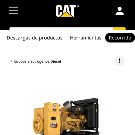
person
SEARCH
search
Descargas de productos
Herramientas
Recorrido
more_vert
Grupos Electrógenos Diésel