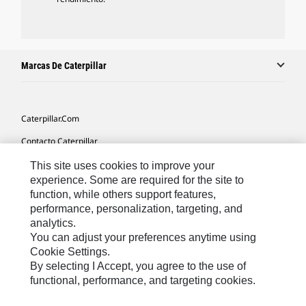
Marcas De Caterpillar
Caterpillar.com
Contacto Caterpillar
Mis Preferencias De Marketing
This site uses cookies to improve your
experience. Some are required for the site to
Mapa Del Sitio
function, while others support features,
performance, personalization, targeting, and
Cookie Settings
analytics.
Aviso Legal
You can adjust your preferences anytime using
Cookie Settings.
Privacidad
By selecting I Accept, you agree to the use of
functional, performance, and targeting cookies.