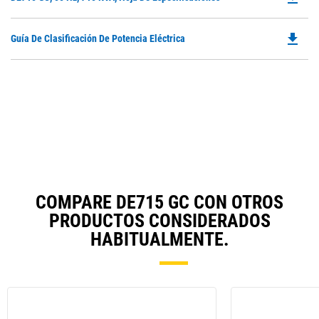
P
O
file_download
Do
Guía De Clasificación De Potencia Eléctrica
in
P
a
O
N
in
Ta
a
N
Ta
COMPARE DE715 GC CON OTROS
PRODUCTOS CONSIDERADOS
HABITUALMENTE.