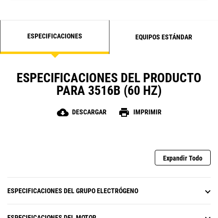
ESPECIFICACIONES
EQUIPOS ESTÁNDAR
ESPECIFICACIONES DEL PRODUCTO
PARA 3516B (60 HZ)
cloud_download
print
DESCARGAR
IMPRIMIR
Expandir Todo
ESPECIFICACIONES DEL GRUPO ELECTRÓGENO
ESPECIFICACIONES DEL MOTOR