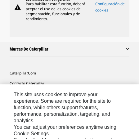
Para habilitar esta función, deberá
Configuración de
warning
aceptar el uso de las cookies de
cookies
segmentación, funcionales y de
rendimiento.
Marcas De Caterpillar
Caterpillar.com
Contacto Caterpillar
Mis Preferencias De Marketing
This site uses cookies to improve your
experience. Some are required for the site to
Mapa Del Sitio
function, while others support features,
performance, personalization, targeting, and
Cookie Settings
analytics.
Aviso Legal
You can adjust your preferences anytime using
Cookie Settings.
Privacidad