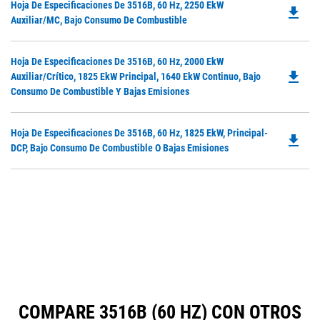
Do
Hoja De Especificaciones De 3516B, 60 Hz, 2250 EkW
in
file_download
P
Auxiliar/MC, Bajo Consumo De Combustible
a
O
N
in
Ta
Do
Hoja De Especificaciones De 3516B, 60 Hz, 2000 EkW
a
file_download
P
Auxiliar/crítico, 1825 EkW Principal, 1640 EkW Continuo, Bajo
N
O
Consumo De Combustible Y Bajas Emisiones
Ta
in
a
Do
Hoja De Especificaciones De 3516B, 60 Hz, 1825 EkW, Principal-
N
file_download
P
DCP, Bajo Consumo De Combustible O Bajas Emisiones
Ta
O
in
a
N
Ta
COMPARE 3516B (60 HZ) CON OTROS