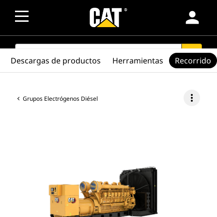
person
SEARCH
search
Descargas de productos
Herramientas
Recorrido
more_vert
Grupos Electrógenos Diésel