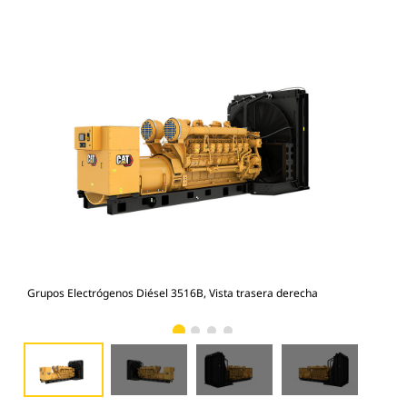
Grupos Electrógenos Diésel 3516B, Vista trasera derecha
Gru