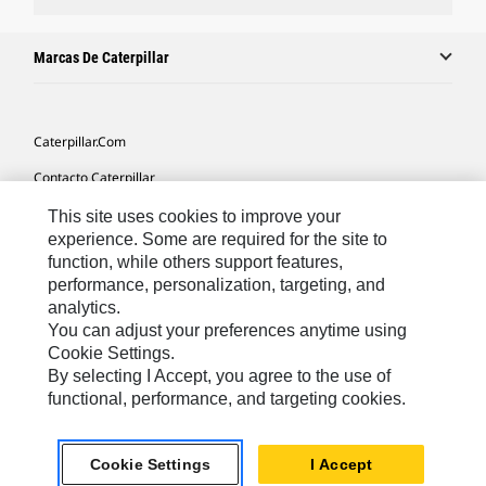
Marcas De Caterpillar
Caterpillar.com
Contacto Caterpillar
Mis Preferencias De Marketing
This site uses cookies to improve your
experience. Some are required for the site to
Mapa Del Sitio
function, while others support features,
performance, personalization, targeting, and
Cookie Settings
analytics.
Aviso Legal
You can adjust your preferences anytime using
Cookie Settings.
Privacidad
By selecting I Accept, you agree to the use of
functional, performance, and targeting cookies.
Europe-Spanish
© 2026 Caterpillar. Reservados todos los derechos
Cookie Settings
I Accept