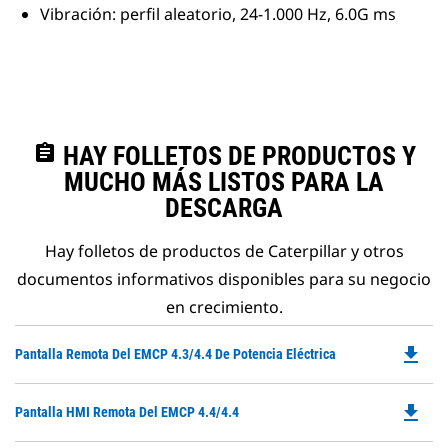
Vibración: perfil aleatorio, 24-1.000 Hz, 6.0G ms
assignment
HAY FOLLETOS DE PRODUCTOS Y
MUCHO MÁS LISTOS PARA LA
DESCARGA
Hay folletos de productos de Caterpillar y otros
documentos informativos disponibles para su negocio
en crecimiento.
file_download
Do
Pantalla Remota Del EMCP 4.3/4.4 De Potencia Eléctrica
P
O
file_download
Do
Pantalla HMI Remota Del EMCP 4.4/4.4
in
P
a