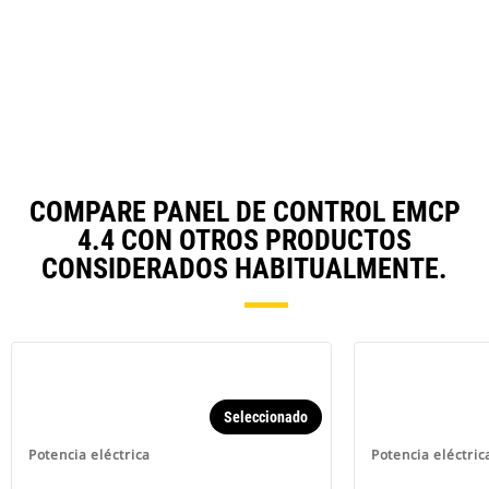
O
N
in
Ta
a
N
Ta
COMPARE PANEL DE CONTROL EMCP
4.4 CON OTROS PRODUCTOS
CONSIDERADOS HABITUALMENTE.
Seleccionado
Potencia eléctrica
Potencia eléctric