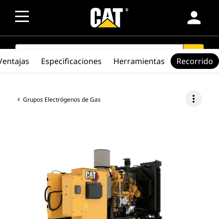
person
SEARCH
search
Ventajas
Especificaciones
Herramientas
Recorrido
more_vert
Grupos Electrógenos de Gas