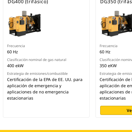
DG400 (trifásico)
DG350 (trifás
Frecuencia
Frecuencia
60 Hz
60 Hz
Clasificación nominal de gas natural
Clasificación nomin
400 ekW
350 eKW
Estrategia de emisiones/combustible
Estrategia de emis
Certificación de la EPA de EE. UU. para
Certificación de
aplicación de emergencia y
aplicación de e
aplicaciones de no emergencia
aplicaciones de
estacionarias
estacionarias
Ve