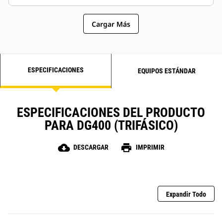
Cargar Más
ESPECIFICACIONES
EQUIPOS ESTÁNDAR
ESPECIFICACIONES DEL PRODUCTO
PARA DG400 (TRIFÁSICO)
cloud_download
print
DESCARGAR
IMPRIMIR
Expandir Todo