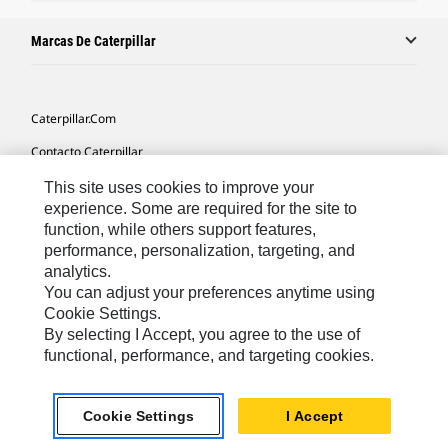
Marcas De Caterpillar
Caterpillar.com
Contacto Caterpillar
Mis Preferencias De Marketing
This site uses cookies to improve your
experience. Some are required for the site to
Mapa Del Sitio
function, while others support features,
performance, personalization, targeting, and
Cookie Settings
analytics.
Aviso Legal
You can adjust your preferences anytime using
Cookie Settings.
Privacidad
By selecting I Accept, you agree to the use of
functional, performance, and targeting cookies.
Europe-Spanish
© 2026 Caterpillar. Reservados todos los derechos
Cookie Settings
I Accept