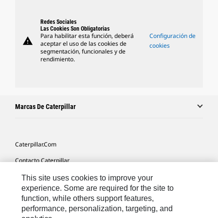
Redes Sociales
Las Cookies Son Obligatorias
Para habilitar esta función, deberá
Configuración de
warning
aceptar el uso de las cookies de
cookies
segmentación, funcionales y de
rendimiento.
Marcas De Caterpillar
Caterpillar.com
Contacto Caterpillar
Mis Preferencias De Marketing
This site uses cookies to improve your
experience. Some are required for the site to
Mapa Del Sitio
function, while others support features,
performance, personalization, targeting, and
Cookie Settings