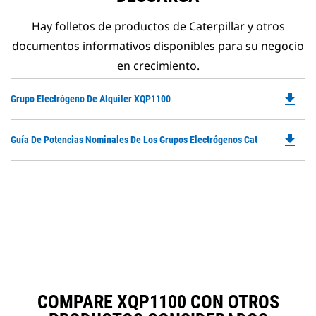
Hay folletos de productos de Caterpillar y otros
documentos informativos disponibles para su negocio
en crecimiento.
file_download
Do
Grupo Electrógeno De Alquiler XQP1100
P
O
file_download
Do
Guía De Potencias Nominales De Los Grupos Electrógenos Cat
in
P
a
O
N
in
Ta
a
N
Ta
COMPARE XQP1100 CON OTROS