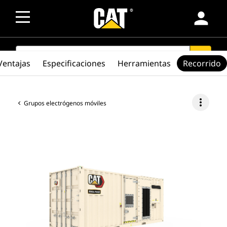
person
SEARCH
search
Ventajas
Especificaciones
Herramientas
Recorrido
more_vert
Grupos electrógenos móviles