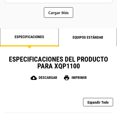
Cargar Más
ESPECIFICACIONES
EQUIPOS ESTÁNDAR
ESPECIFICACIONES DEL PRODUCTO
PARA XQP1100
cloud_download
print
DESCARGAR
IMPRIMIR
Expandir Todo