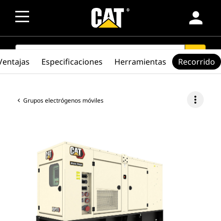
person
SEARCH
search
Ventajas
Especificaciones
Herramientas
Recorrido
more_vert
Grupos electrógenos móviles