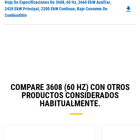
Do
Hoja De Especificaciones De 3608, 60 Hz, 2660 EkW Auxiliar,
in
file_download
P
2420 EkW Principal, 2200 EkW Continuo, Bajo Consumo De
a
O
Combustible
N
in
Ta
a
N
Ta
COMPARE 3608 (60 HZ) CON OTROS
PRODUCTOS CONSIDERADOS
HABITUALMENTE.