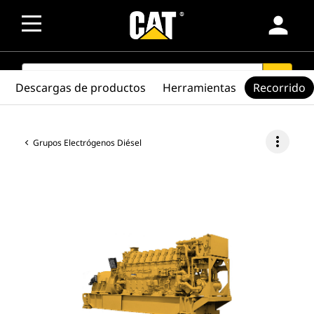
person
SEARCH
search
Descargas de productos
Herramientas
Recorrido
more_vert
Grupos Electrógenos Diésel