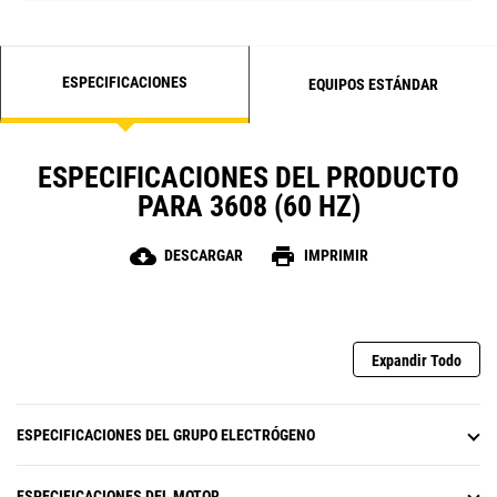
ESPECIFICACIONES
EQUIPOS ESTÁNDAR
ESPECIFICACIONES DEL PRODUCTO
PARA 3608 (60 HZ)
cloud_download
print
DESCARGAR
IMPRIMIR
Expandir Todo
ESPECIFICACIONES DEL GRUPO ELECTRÓGENO
ESPECIFICACIONES DEL MOTOR