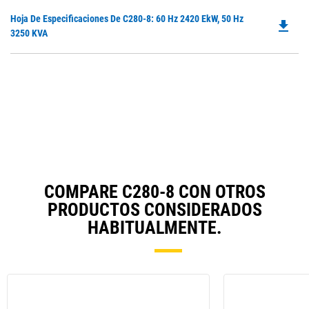
O
Do
Hoja De Especificaciones De C280-8: 60 Hz 2420 EkW, 50 Hz
in
file_download
P
3250 KVA
a
O
N
in
Ta
a
N
Ta
COMPARE C280-8 CON OTROS
PRODUCTOS CONSIDERADOS
HABITUALMENTE.