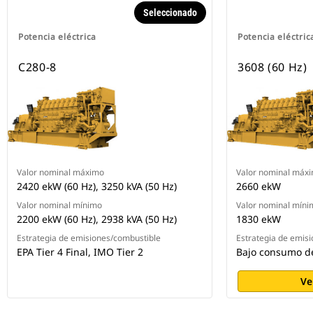
Seleccionado
Potencia eléctrica
Potencia eléctric
C280-8
3608 (60 Hz)
Valor nominal máximo
Valor nominal máx
2420 ekW (60 Hz), 3250 kVA (50 Hz)
2660 ekW
Valor nominal mínimo
Valor nominal míni
2200 ekW (60 Hz), 2938 kVA (50 Hz)
1830 ekW
Estrategia de emisiones/combustible
Estrategia de emis
EPA Tier 4 Final, IMO Tier 2
Bajo consumo d
Ve