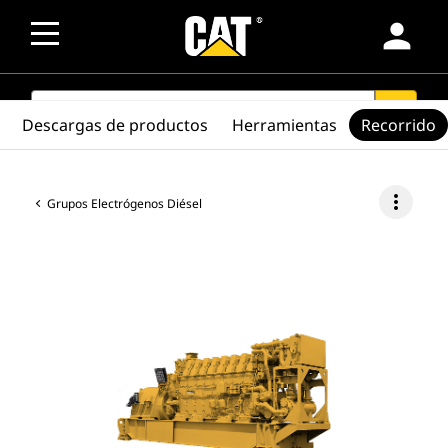
person
SEARCH
search
Descargas de productos
Herramientas
Recorrido
more_vert
Grupos Electrógenos Diésel