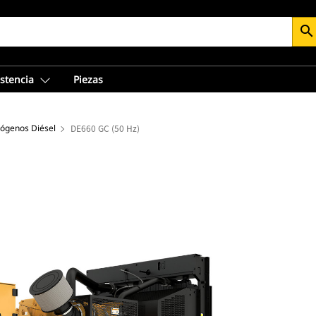
search
istencia
Piezas
rógenos Diésel
DE660 GC (50 Hz)