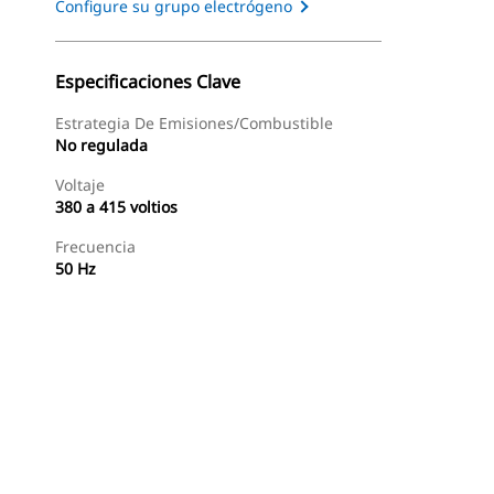
Configure su grupo electrógeno
Especificaciones Clave
Estrategia De Emisiones/combustible
No regulada
Voltaje
380 a 415 voltios
Frecuencia
50 Hz
s
Recorrido
Encontrar Distribuidor
Solicitar Una Coti