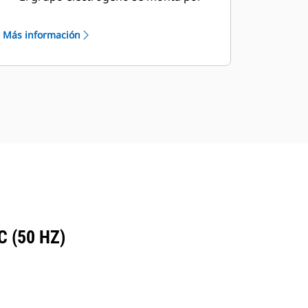
completo en una instalación de
Caterpillar de acuerdo con nuestras
Más información
directrices de calidad
Cada grupo electrógeno se prueba
antes de que salga de las
instalaciones de Caterpillar
El servicio de postventa de Cat, que
incluye el servicio de distribuidores,
piezas y garantía, cubre todo el
sistema de potencia Cat
 (50 HZ)