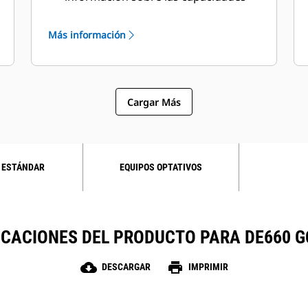
en ambientes y altitudes específicos
Más información
Cargar Más
 ESTÁNDAR
EQUIPOS OPTATIVOS
ICACIONES DEL PRODUCTO PARA DE660 GC
cloud_download
print
DESCARGAR
IMPRIMIR