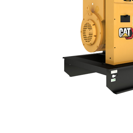
DE660 GC (50 Hz)
Ven