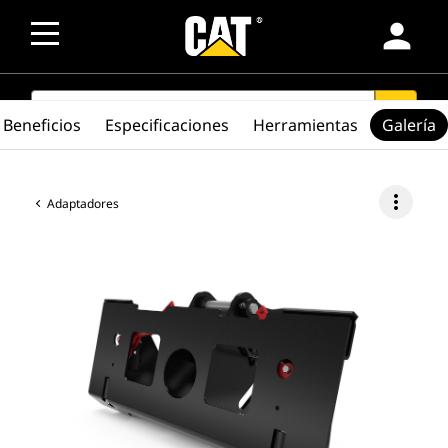
person
SEARCH
search
Beneficios
Especificaciones
Herramientas
Galería
more_vert
Adaptadores