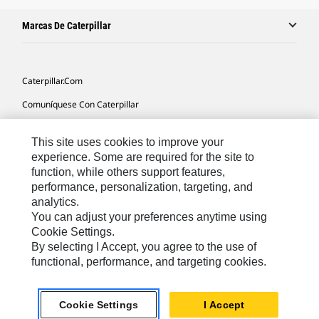
Marcas De Caterpillar
Caterpillar.com
Comuníquese Con Caterpillar
Mis Preferencias De Marketing
This site uses cookies to improve your
Mapa Del Sitio
experience. Some are required for the site to
function, while others support features,
Cookie Settings
performance, personalization, targeting, and
Avisos Legales
analytics.
You can adjust your preferences anytime using
Privacidad
Cookie Settings.
By selecting I Accept, you agree to the use of
functional, performance, and targeting cookies.
Latin America -
© 2026 Caterpillar. Todos los derechos
Español
reservados.
Cookie Settings
I Accept
chat_bubble
Chat