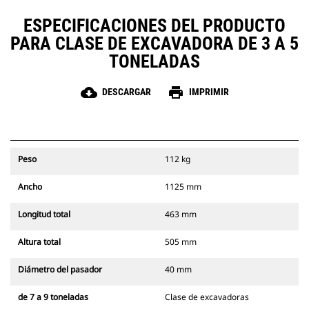
ESPECIFICACIONES DEL PRODUCTO
PARA CLASE DE EXCAVADORA DE 3 A 5
TONELADAS
cloud_download
print
DESCARGAR
IMPRIMIR
Peso
112 kg
Ancho
1125 mm
Longitud total
463 mm
Altura total
505 mm
Diámetro del pasador
40 mm
de 7 a 9 toneladas
Clase de excavadoras