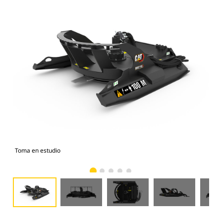
Toma en estudio
Vist