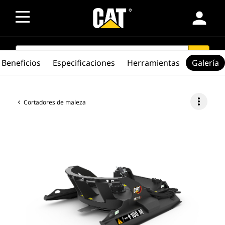
person
SEARCH
search
Beneficios
Especificaciones
Herramientas
Galería
more_vert
Cortadores de maleza