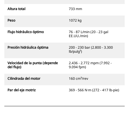
Altura total
733 mm
Peso
1072 kg
Flujo hidráulico óptimo
76 - 87 L/min (20 - 23 gal
EE.UU./min)
Presión hidráulica óptima
200 - 230 bar (2.800 - 3.300
lb/pulg²)
Velocidad de la punta (depende
2.436 - 2.772 mpm (7.992 -
del flujo)
9.094 fpm)
Cilindrada del motor
160 cm³/rev
Par del eje motriz
369 - 566 N·m (272 - 417 lb-pie)