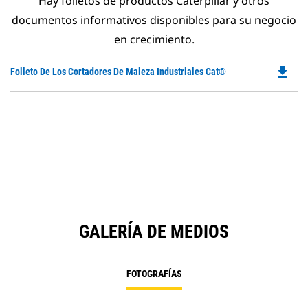
Hay folletos de productos Caterpillar y otros
documentos informativos disponibles para su negocio
en crecimiento.
file_download
Do
Folleto De Los Cortadores De Maleza Industriales Cat®
P
O
in
a
N
Ta
GALERÍA DE MEDIOS
FOTOGRAFÍAS