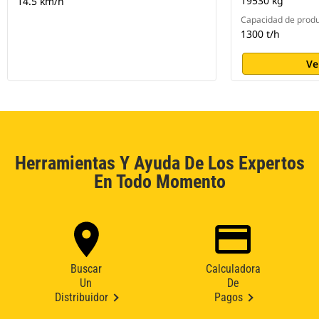
19530 kg
14.5 km/h
Capacidad de prod
1300 t/h
Ve
Herramientas Y Ayuda De Los Expertos
En Todo Momento
Buscar
Calculadora
Un
De
Distribuidor
Pagos