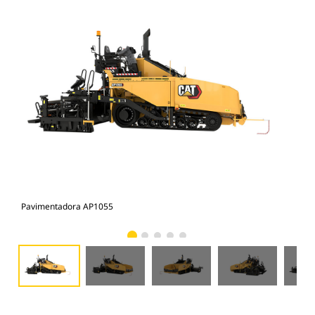
Pavimentadora AP1055
Pav