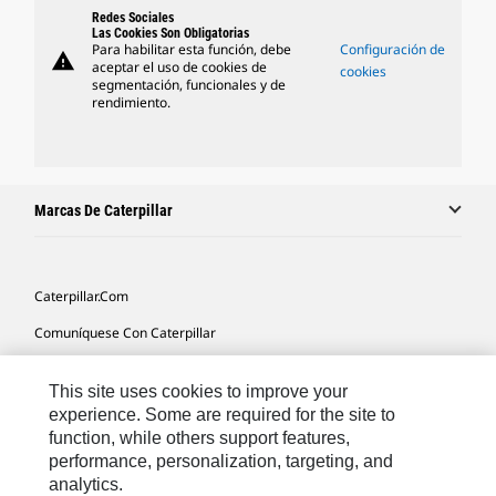
Redes Sociales
Las Cookies Son Obligatorias
Para habilitar esta función, debe
Configuración de
warning
aceptar el uso de cookies de
cookies
segmentación, funcionales y de
rendimiento.
Marcas De Caterpillar
Caterpillar.com
Comuníquese Con Caterpillar
Mis Preferencias De Marketing
This site uses cookies to improve your
Mapa Del Sitio
experience. Some are required for the site to
function, while others support features,
Cookie Settings
performance, personalization, targeting, and
Avisos Legales
analytics.