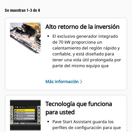
Se muestran 1-3 de 8
Alto retorno de la inversión
El exclusivo generador integrado
de 70 kW proporciona un
calentamiento del reglón rápido y
confiable, y está diseñado para
tener una vida útil prolongada por
parte del mismo equipo que
desarrolló la Hoja Topadora con
Mando Eléctrico D7E.
Más información
Conductores de reglones de
calentamiento rápido para una
mayor producción diaria; el tiempo
de calentamiento es tan solo de 15
Tecnología que funciona
minutos.
para usted
El diseño del tren de rodaje Mobil-
trac™ ofrece excelente tracción,
Pave Start Assistant guarda los
buena flotación y rápido
perfiles de configuración para que
desplazamiento que ayudan a