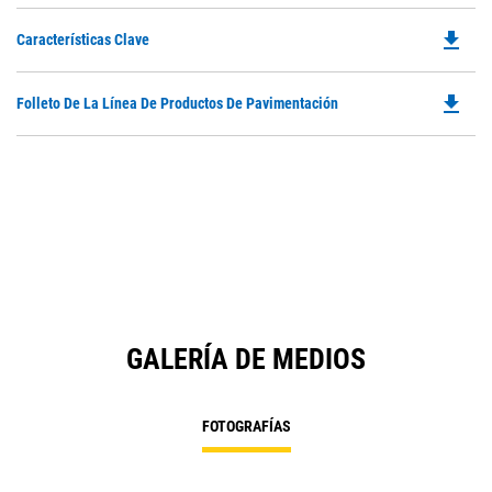
file_download
Do
Características Clave
P
O
file_download
Do
Folleto De La Línea De Productos De Pavimentación
in
P
a
O
N
in
Ta
a
N
Ta
GALERÍA DE MEDIOS
FOTOGRAFÍAS