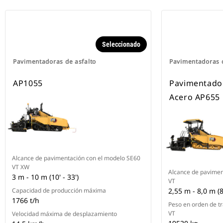
Seleccionado
Pavimentadoras de asfalto
Pavimentadoras d
AP1055
Pavimentado
Acero AP655
Alcance de pavimentación con el modelo SE60
VT XW
Alcance de pavimen
3 m - 10 m (10' - 33')
VT
Capacidad de producción máxima
2,55 m - 8,0 m (8'
1766 t/h
Peso en orden de t
VT
Velocidad máxima de desplazamiento