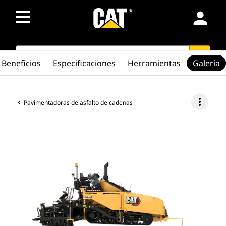
person
SEARCH
search
Beneficios
Especificaciones
Herramientas
Galería
more_vert
Pavimentadoras de asfalto de cadenas