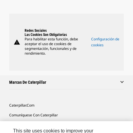
Redes Sociales
Las Cookies Son Obligatorias
Para habilitar esta función, debe
Configuración de
warning
aceptar el uso de cookies de
cookies
segmentación, funcionales y de
rendimiento.
Marcas De Caterpillar
Caterpillar.com
Comuníquese Con Caterpillar
Mis Preferencias De Marketing
This site uses cookies to improve your