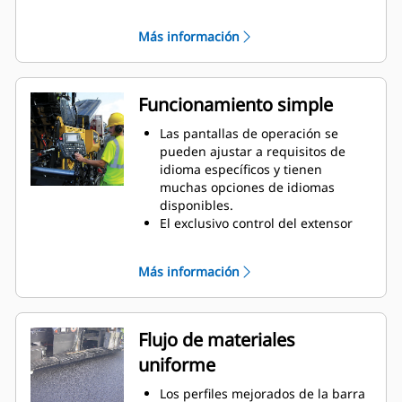
16' 4") proporciona un rendimiento
excelente cuando cambia el ancho
Más información
de pavimentación en aplicaciones
tanto urbanas como de carreteras.
Las extensiones empernadas
simples ofrecen un ancho máximo
Funcionamiento simple
de pavimentación de 8 m (26' 3").
Las pantallas de operación se
pueden ajustar a requisitos de
idioma específicos y tienen
muchas opciones de idiomas
disponibles.
El exclusivo control del extensor
proporcional de 2 velocidades
ofrece un ajuste suave al cambiar
Más información
el ancho de pavimentación.
Las consolas de operación del
reglón están equipadas con ajuste
de relación para los sinfines y
Flujo de materiales
transportadores, lo que permite
uniforme
modificar el flujo de materiales.
Los controles optativos de potencia
Los perfiles mejorados de la barra