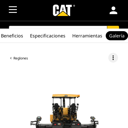
person
SEARCH
search
Beneficios
Especificaciones
Herramientas
Galería
more_vert
Reglones