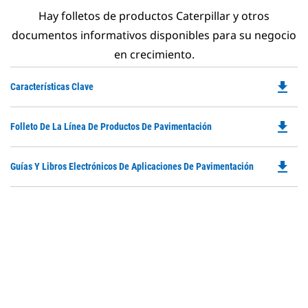
Hay folletos de productos Caterpillar y otros
documentos informativos disponibles para su negocio
en crecimiento.
file_download
Do
Características Clave
P
O
file_download
Do
Folleto De La Línea De Productos De Pavimentación
in
P
a
O
N
file_download
Do
Guías Y Libros Electrónicos De Aplicaciones De Pavimentación
in
Ta
P
a
O
N
in
Ta
a
N
Ta