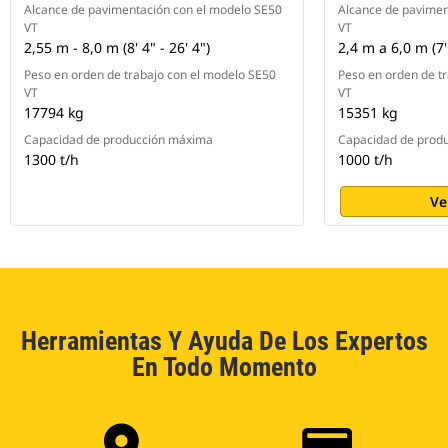
Alcance de pavimentación con el modelo SE50
Alcance de pavimen
VT
VT
2,55 m - 8,0 m (8' 4" - 26' 4")
2,4 m a 6,0 m (7'
Peso en orden de trabajo con el modelo SE50
Peso en orden de t
VT
VT
17794 kg
15351 kg
Capacidad de producción máxima
Capacidad de prod
1300 t/h
1000 t/h
Ve
Herramientas Y Ayuda De Los Expertos
En Todo Momento