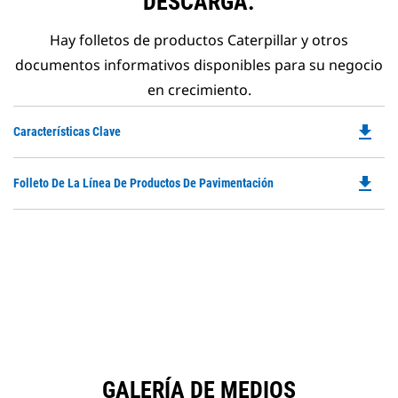
DESCARGA.
Hay folletos de productos Caterpillar y otros
documentos informativos disponibles para su negocio
en crecimiento.
file_download
Do
Características Clave
P
O
file_download
Do
Folleto De La Línea De Productos De Pavimentación
in
P
a
O
N
in
Ta
a
N
Ta
GALERÍA DE MEDIOS