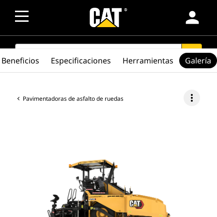
person
SEARCH
search
Beneficios
Especificaciones
Herramientas
Galería
more_vert
Pavimentadoras de asfalto de ruedas