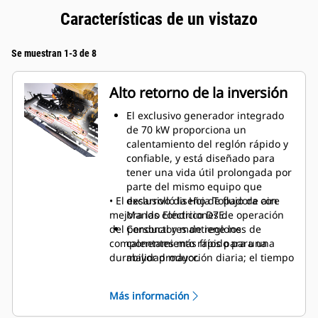
Características de un vistazo
Se muestran 1-3 de 8
Alto retorno de la inversión
El exclusivo generador integrado
de 70 kW proporciona un
calentamiento del reglón rápido y
confiable, y está diseñado para
tener una vida útil prolongada por
parte del mismo equipo que
• El exclusivo diseño de flujo de aire
desarrolló la Hoja Topadora con
mejora las condiciones de operación
Mando Eléctrico D7E.
del personal y mantiene los
Conductores de reglones de
componentes más fríos para una
calentamiento rápido para una
durabilidad mayor.
mayor producción diaria; el tiempo
de calentamiento es tan solo de 15
minutos.
Más información
Excelente capacidad de giro; el
desplazamiento rápido genera