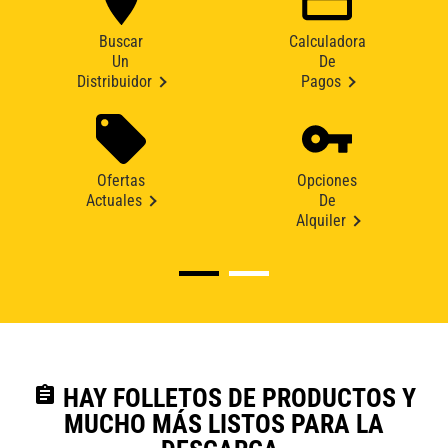
Buscar
Calculadora
Un
De
Distribuidor
Pagos
Ofertas
Opciones
Actuales
De
Alquiler
assignment
HAY FOLLETOS DE PRODUCTOS Y
MUCHO MÁS LISTOS PARA LA