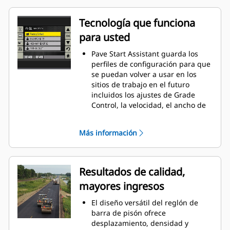
una mayor producción.
Tecnología que funciona
para usted
Pave Start Assistant guarda los
perfiles de configuración para que
se puedan volver a usar en los
sitios de trabajo en el futuro
incluidos los ajustes de Grade
Control, la velocidad, el ancho de
pavimentación, la profundidad de
pavimentación, la pendiente, la
Más información
comba, la altura y otras
características de configuración.
Un sensor del nivel de la tolva
(optativo) con indicadores de
Resultados de calidad,
temperatura mantiene al operador
mayores ingresos
informado sobre la altura de los
materiales y las temperaturas de
El diseño versátil del reglón de
suministro (los indicadores están
barra de pisón ofrece
ubicados en la pantalla de cada
desplazamiento, densidad y
tractor).