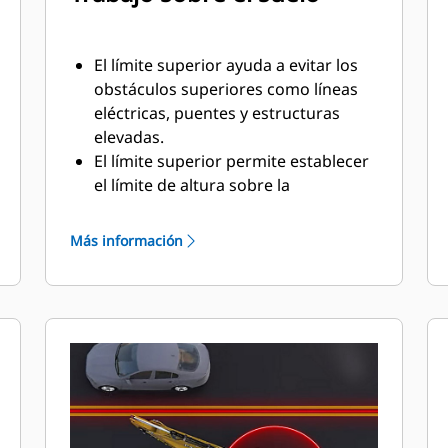
El límite superior ayuda a evitar los
obstáculos superiores como líneas
eléctricas, puentes y estructuras
elevadas.
El límite superior permite establecer
el límite de altura sobre la
excavadora en el monitor de pantalla
táctil. La pluma y el brazo se
Más información
detendrán para evitar traspasar ese
límite.