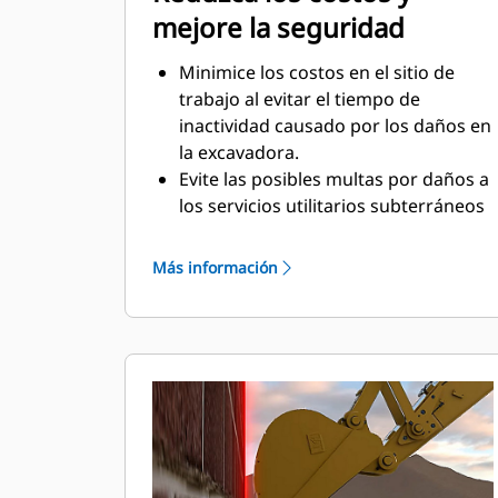
mejore la seguridad
Minimice los costos en el sitio de
trabajo al evitar el tiempo de
inactividad causado por los daños en
la excavadora.
Evite las posibles multas por daños a
los servicios utilitarios subterráneos
u otras estructuras.
Trabaje de manera más segura con
Más información
menos personal en tierra revisando
la nivelación en la zanja y alrededor
de la excavadora.
La instalación fácil y el
funcionamiento simple reducen la
fatiga de operación causada por la
rotación y la excavación excesivas.