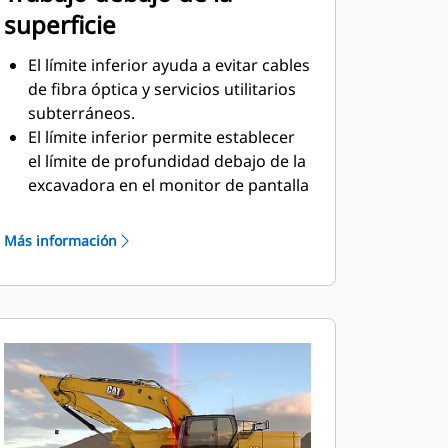
superficie
El límite inferior ayuda a evitar cables
de fibra óptica y servicios utilitarios
subterráneos.
El límite inferior permite establecer
el límite de profundidad debajo de la
excavadora en el monitor de pantalla
táctil. La pluma y el brazo se
detendrán para evitar traspasar ese
Más información
límite.