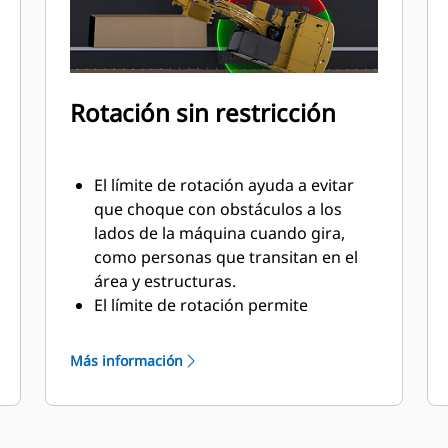
Rotación sin restricción
El límite de rotación ayuda a evitar
que choque con obstáculos a los
lados de la máquina cuando gira,
como personas que transitan en el
área y estructuras.
El límite de rotación permite
establecer el límite de rotación a los
laterales de la excavadora en el
Más información
monitor de pantalla táctil. La pluma y
el brazo se detendrán para evitar
traspasar ese límite.