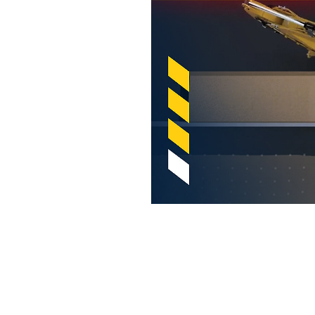
Sistema Delimitador Cat 2D Para Excavadoras
Ben
Cambiar modelo