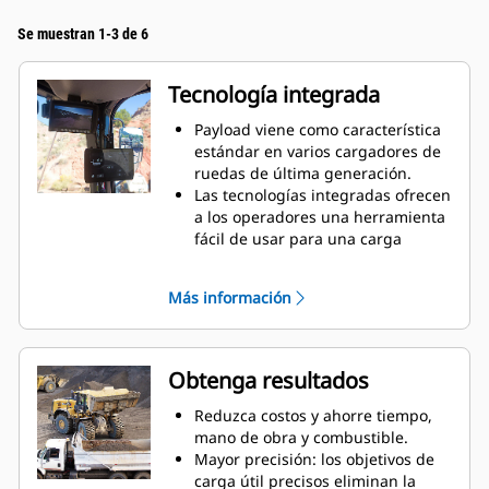
Se muestran 1-3 de 6
Tecnología integrada
Payload viene como característica
estándar en varios cargadores de
ruedas de última generación.
Las tecnologías integradas ofrecen
a los operadores una herramienta
fácil de usar para una carga
precisa.
Las características de asistencia
Más información
integradas permiten automatizar
ciertas operaciones para aumentar
aún más la eficacia y la
productividad.
Obtenga resultados
Payload se puede actualizar a
Advanced Payload para disfrutar
Reduzca costos y ahorre tiempo,
de capacidades y características
mano de obra y combustible.
adicionales.
Mayor precisión: los objetivos de
NOTA: La comercialización de las
carga útil precisos eliminan la