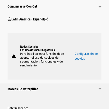
Comunicarse Con Cat
Latin America ‧ Español
Redes Sociales
Las Cookies Son Obligatorias
Para habilitar esta función, debe
Configuración de
warning
aceptar el uso de cookies de
cookies
segmentación, funcionales y de
rendimiento.
Marcas De Caterpillar
Caterpillar.com