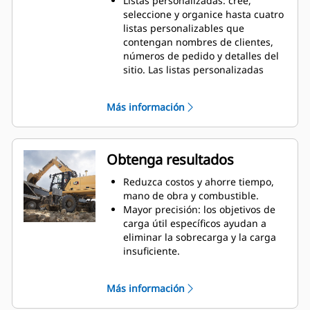
Listas personalizadas: cree,
incluyen los cucharones, las
seleccione y organice hasta cuatro
garras Orange Peel, las garras tipo
listas personalizables que
almeja y las garras de demolición
contengan nombres de clientes,
y selección.
números de pedido y detalles del
sitio. Las listas personalizadas
proporcionan información más
detallada sobre la carga útil para
Más información
la elaboración de informes.
Totales diarios: los operadores
pueden acceder fácilmente a
informes detallados de la carga
Obtenga resultados
útil utilizando la pantalla de la
cabina. Tienen la flexibilidad de
Reduzca costos y ahorre tiempo,
ver los informes del día actual, del
mano de obra y combustible.
día anterior o desde el último
Mayor precisión: los objetivos de
restablecimiento. Además, los
carga útil específicos ayudan a
operadores pueden consultar
eliminar la sobrecarga y la carga
cómodamente los totales de los
insuficiente.
informes clasificados por camión,
Mayor eficiencia del operador: los
material o listas personalizadas.
operadores experimentados
Más información
Peso objetivo inteligente: permite
alcanzan un nivel de precisión
a los operadores elegir entre las
nunca antes visto, mientras que