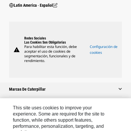
Latin America ‧ Español
Redes Sociales
Las Cookies Son Obligatorias
Para habilitar esta función, debe
Configuración de
warning
aceptar el uso de cookies de
cookies
segmentación, funcionales y de
rendimiento.
Marcas De Caterpillar
This site uses cookies to improve your
Caterpillar.com
experience. Some are required for the site to
function, while others support features,
Comuníquese Con Caterpillar
performance, personalization, targeting, and