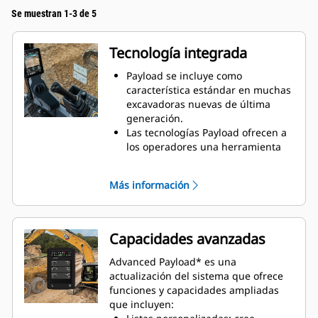
Se muestran 1-3 de 5
Tecnología integrada
Payload se incluye como
característica estándar en muchas
excavadoras nuevas de última
generación.
Las tecnologías Payload ofrecen a
los operadores una herramienta
fácil de usar para una carga
precisa.
Más información
En una pantalla fácil de leer se
muestran los pesos de la carga del
cucharón o la garra y del camión
al tiempo que realiza un
Capacidades avanzadas
seguimiento de los recuentos de
carga y los movimientos del
Advanced Payload* es una
material.
actualización del sistema que ofrece
Payload para excavadoras
funciones y capacidades ampliadas
funciona con una amplia gama de
que incluyen:
accesorios de herramientas, que