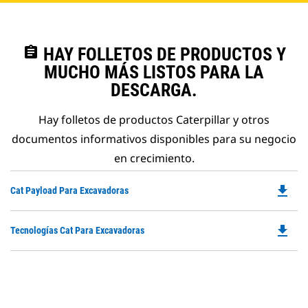
assignment
HAY FOLLETOS DE PRODUCTOS Y
MUCHO MÁS LISTOS PARA LA
DESCARGA.
Hay folletos de productos Caterpillar y otros
documentos informativos disponibles para su negocio
en crecimiento.
file_download
Do
Cat Payload Para Excavadoras
P
O
file_download
Do
Tecnologías Cat Para Excavadoras
in
P
a
O
N
in
Ta
a
N