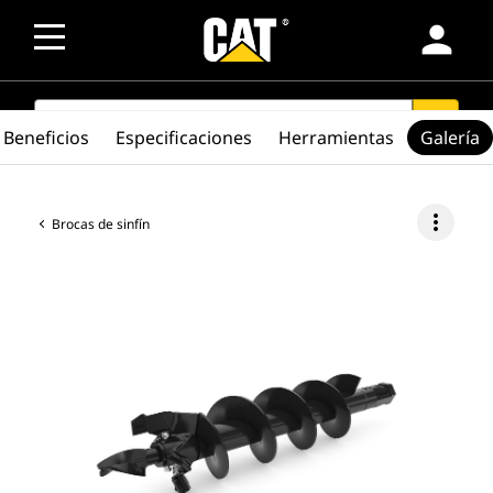
person
SEARCH
search
Beneficios
Especificaciones
Herramientas
Galería
more_vert
Brocas de sinfín