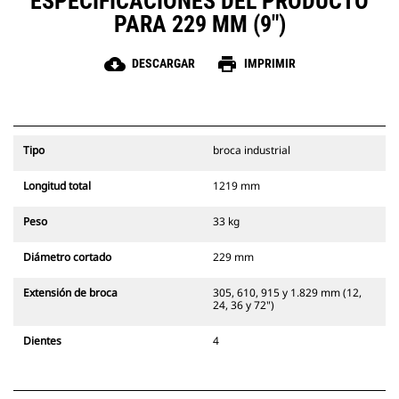
ESPECIFICACIONES DEL PRODUCTO
PARA 229 MM (9")
cloud_download
print
DESCARGAR
IMPRIMIR
Tipo
broca industrial
Longitud total
1219 mm
Peso
33 kg
Diámetro cortado
229 mm
Extensión de broca
305, 610, 915 y 1.829 mm (12,
24, 36 y 72")
Dientes
4