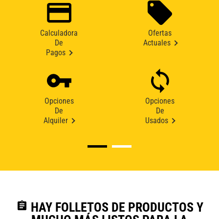
Calculadora
Ofertas
De
Actuales
Pagos
Opciones
Opciones
De
De
Alquiler
Usados
assignment
HAY FOLLETOS DE PRODUCTOS Y