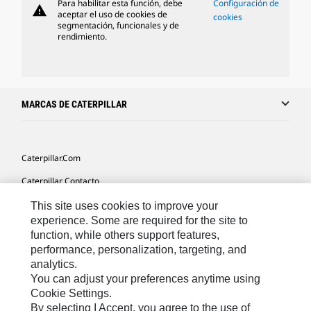
Para habilitar esta función, debe
Configuración de
warning
aceptar el uso de cookies de
cookies
segmentación, funcionales y de
rendimiento.
MARCAS DE CATERPILLAR
Caterpillar.com
Caterpillar Contacto
Mis Preferencias De Marketing
This site uses cookies to improve your
experience. Some are required for the site to
Site Map
function, while others support features,
performance, personalization, targeting, and
Cookie Settings
analytics.
Legal
You can adjust your preferences anytime using
Cookie Settings.
Privacy
By selecting I Accept, you agree to the use of