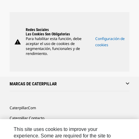
Redes Sociales
Las Cookies Son Obligatorias
Para habilitar esta función, debe
Configuración de
warning
aceptar el uso de cookies de
cookies
segmentación, funcionales y de
rendimiento.
MARCAS DE CATERPILLAR
Caterpillar.com
Caterpillar Contacto
Mis Preferencias De Marketing
This site uses cookies to improve your
experience. Some are required for the site to
Site Map