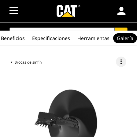
person
SEARCH
search
Beneficios
Especificaciones
Herramientas
Galería
more_vert
Brocas de sinfín