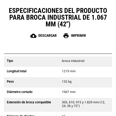
ESPECIFICACIONES DEL PRODUCTO
PARA BROCA INDUSTRIAL DE 1.067
MM (42")
cloud_download
print
DESCARGAR
IMPRIMIR
Tipo
broca industrial
Longitud total
1219 mm
Peso
132 kg
Diámetro cortado
1067 mm
Extensión de broca compatible
305, 610, 915 y 1.829 mm (12,
24, 36 y 72")