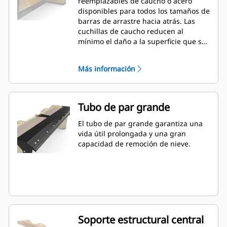
reemplazables de caucho o acero
disponibles para todos los tamaños de
barras de arrastre hacia atrás. Las
cuchillas de caucho reducen al
mínimo el daño a la superficie que se
despeja mientras que las cuchillas de
acero cortan o lanzan nieve o hielo
Más información
compactos.
Tubo de par grande
El tubo de par grande garantiza una
vida útil prolongada y una gran
capacidad de remoción de nieve.
Soporte estructural central