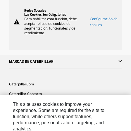
Redes Sociales
Las Cookies Son Obligatorias
Para habilitar esta función, debe
Configuración de
warning
aceptar el uso de cookies de
cookies
segmentación, funcionales y de
rendimiento.
MARCAS DE CATERPILLAR
Caterpillar.com
Caterpillar Contacto
Mis Preferencias De Marketing
This site uses cookies to improve your
experience. Some are required for the site to
Site Map
function, while others support features,
performance, personalization, targeting, and
Cookie Settings
analytics.