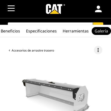
person
SEARCH
search
Beneficios
Especificaciones
Herramientas
Galería
more_vert
Accesorios de arrastre trasero