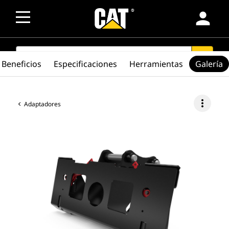
person
SEARCH
search
Beneficios
Especificaciones
Herramientas
Galería
more_vert
Adaptadores