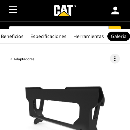
person
SEARCH
search
Beneficios
Especificaciones
Herramientas
Galería
more_vert
Adaptadores