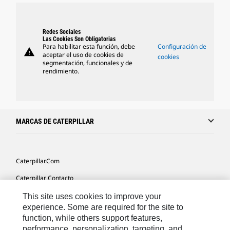
Redes Sociales
Las Cookies Son Obligatorias
Para habilitar esta función, debe
Configuración de
warning
aceptar el uso de cookies de
cookies
segmentación, funcionales y de
rendimiento.
MARCAS DE CATERPILLAR
Caterpillar.com
Caterpillar Contacto
Mis Preferencias De Marketing
This site uses cookies to improve your
experience. Some are required for the site to
Site Map
function, while others support features,
performance, personalization, targeting, and
Cookie Settings